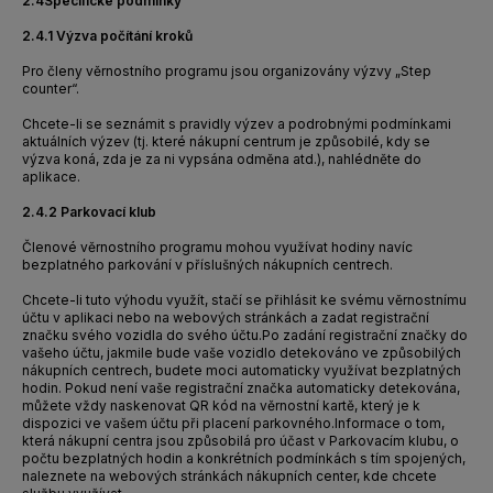
2.4
Specifické podmínky
2.4.1 Výzva počítání kroků
Pro členy věrnostního programu jsou organizovány výzvy „Step
counter“.
Chcete-li se seznámit s pravidly výzev a podrobnými podmínkami
aktuálních výzev (tj. které nákupní centrum je způsobilé, kdy se
výzva koná, zda je za ni vypsána odměna atd.), nahlédněte do
aplikace.
2.4.2 Parkovací klub
Členové věrnostního programu mohou využívat hodiny navíc
bezplatného parkování v příslušných nákupních centrech.
Chcete-li tuto výhodu využít, stačí se přihlásit ke svému věrnostnímu
účtu v aplikaci nebo na webových stránkách a zadat registrační
značku svého vozidla do svého účtu.Po zadání registrační značky do
vašeho účtu, jakmile bude vaše vozidlo detekováno ve způsobilých
nákupních centrech, budete moci automaticky využívat bezplatných
hodin. Pokud není vaše registrační značka automaticky detekována,
můžete vždy naskenovat QR kód na věrnostní kartě, který je k
dispozici ve vašem účtu při placení parkovného.Informace o tom,
která nákupní centra jsou způsobilá pro účast v Parkovacím klubu, o
počtu bezplatných hodin a konkrétních podmínkách s tím spojených,
naleznete na webových stránkách nákupních center, kde chcete