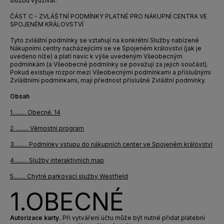
službu využívat.
ČÁST C - ZVLÁŠTNÍ PODMÍNKY PLATNÉ PRO NÁKUPNÍ CENTRA VE
SPOJENÉM KRÁLOVSTVÍ
Tyto zvláštní podmínky se vztahují na konkrétní Služby nabízené
Nákupními centry nacházejícími se ve Spojeném království (jak je
uvedeno níže) a platí navíc k výše uvedeným Všeobecným
podmínkám (a Všeobecné podmínky se považují za jejich součást).
Pokud existuje rozpor mezi Všeobecnými podmínkami a příslušnými
Zvláštními podmínkami, mají přednost příslušné Zvláštní podmínky.
Obsah
1.
........
Obecně
.
14
2. ........ Věrnostní program
3......... Podmínky vstupu do nákupních center ve Spojeném království
4......... Služby interaktivních map
5........ Chytré parkovací služby Westfield
1.
OBECNÉ
Autorizace karty.
Při vytváření účtu může být nutné přidat platební