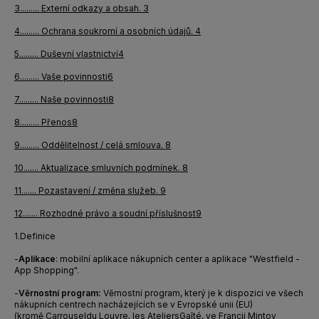
3.
........
Externí odkazy a obsah
.
3
4.
........
Ochrana soukromí a osobních údajů
.
4
5.
........
Duševní vlastnictví
4
6.
........
Vaše povinnosti
6
7.
........
Naše povinnosti
8
8.
........
Přenos
8
9.
........
Oddělitelnost / celá smlouva
.
8
10.
......
Aktualizace smluvních podmínek
.
8
11.
......
Pozastavení / změna služeb
.
9
12.
......
Rozhodné právo a soudní příslušnost
9
1.
Definice
-
Aplikace
: mobilní aplikace nákupních center a aplikace "Westfield -
App Shopping".
-
Věrnostní program:
Věrnostní program, který je k dispozici ve všech
nákupních centrech nacházejících se v Evropské unii (EU)
(kromě
Carrousel
du
Louvre, les
Ateliers
Gaîté
, ve Francii
Minto
v