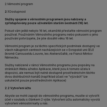
2.
Věrnostní program
2.1
Dostupnost
Služby spojené s věrnostním programem jsou nabízeny a
zpřístupňovány pouze uživatelům starším šestnácti (16) let.
Pokud vám ještě nebylo 16 let, okamžitě přestaňte věrnostní program
používat. Používáním Věrnostního programu nebo pokusem o jeho
používání potvrzujete, že jste dosáhli věku 16 let.
Věrnostní program je za těchto specifických podmínek dostupný ve
všech nákupních
centrech nacházejících se v Evropské unii (EU)
(kromě
Carrousel
du
Louvre, les
Ateliers
Gaîté
, ve Francii
Minto
v
Německu
.
Služby nabízené v rámci Věrnostního programu jsou popsány na
stránkách Webu a/nebo Aplikace, které jsou k tomuto účelu k
dispozici, ale nemusí být nutně dostupné prostřednictvím těchto
dvou distribučních kanálů (například účast ve "výzvách" lze
uskutečnit pouze prostřednictvím Aplikace)
2.2
Vytvoření účtu
Abyste se mohli zapojit do věrnostního programu, musíte si vytvořit
účet v souladu s
článkem 2
výše. Vytvoření účtu automaticky vyvolá
vytvoření věrnostní karty u nás.