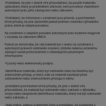
·
Prohlášení, že jste v dobré víře přesvědčeni, že použití materiálu
způsobem, který je předmětem stížnosti, není povoleno vlastníkem
autorských práv, jeho zástupcem nebo zákonem;
·
Prohlášení, že informace v oznámení jsou přesné, a pod trestem
křivé přísahy, že jste oprávněni jednat jménem vlastníka výhradního
práva, které je údajně porušeno.
Na oznámení o údajném porušení autorských práv budeme reagovat
v souladu se zákonem DMCA.
Pokud se domníváte, že váš materiál byl v reakci na oznámení o
autorských právech odstraněn omylem, můžete našemu určenému
zástupci zaslat protioznámení s následujícími písemnými
informacemi:
·
Fyzický nebo elektronický podpis;
·
Identifikace materiálu, který byl odstraněn nebo ke kterému byl
znemožněn přístup, a místo, kde se materiál nacházel před
odstraněním nebo znemožněním přístupu k němu;
·
prohlášení pod trestem křivé přísahy, že jste v dobré víře
přesvědčeni, že materiál byl odstraněn nebo zakázán v důsledku
omylu nebo nesprávné identifikace materiálu, který má být odstraněn
nebo zakázán, a
·
Vaše jméno, adresa a telefonní číslo a prohlášení, že souhlasíte s