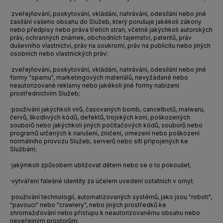
·
zveřejňování, poskytování, vkládání, nahrávání, odesílání nebo jiné
zasílání vašeho obsahu do Služeb, který porušuje jakékoli zákony
nebo předpisy nebo práva třetích stran, včetně jakýchkoli autorských
práv, ochranných známek, obchodních tajemství, patentů, práv
duševního vlastnictví, práv na soukromí, práv na publicitu nebo jiných
osobních nebo vlastnických práv;
·
zveřejňování, poskytování, vkládání, nahrávání, odesílání nebo jiné
formy "spamu", marketingových materiálů, nevyžádané nebo
neautorizované reklamy nebo jakékoli jiné formy nabízení
prostřednictvím Služeb;
·
používání jakýchkoli virů, časovaných bomb, cancelbotů, malwaru,
červů, škodlivých kódů, defektů, trojských koní, poškozených
souborů nebo jakýchkoli jiných počítačových kódů, souborů nebo
programů určených k narušení, zničení, omezení nebo poškození
normálního provozu Služeb, serverů nebo sítí připojených ke
Službám;
·
jakýmkoli způsobem ubližovat dětem nebo se o to pokoušet;
·
vytváření falešné identity za účelem uvedení ostatních v omyl;
·
používání technologií, automatizovaných systémů, jako jsou "roboti",
"pavouci" nebo "crawlery", nebo jiných prostředků ke
shromažďování nebo přístupu k neautorizovanému obsahu nebo
neveřejným prostorům;