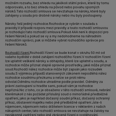
možném rozsahu, bez ohledu na jakékoli státní právo, které by tomu
odporovalo, a to bez ohledu na původ nebo povahu sporných
nároků.
Tato rozhodčí smlouva se nevztahuje na nároky, které byly
zahájeny u soudu pro drobné nároky nebo mu byly postoupeny.
Nároky řeší jediný rozhodce.
Rozhodce je vybrán v souladu s
pravidly.
V případě rozporu mezi pravidly a touto rozhodčí smlouvou
je rozhodující tato rozhodčí smlouva.
Pokud AAA není k dispozici pro
řešení Nároků a pokud se vy a my nedohodneme na náhradním
rozhodčím správci, pak si můžete vybrat rozhodčího správce pro
řešení Nároků.
Rozhodčí řízení
.
Rozhodčí řízení se bude konat v okruhu 50 mil od
vašeho bydliště v době zahájení rozhodčího řízení.
V rozhodčím řízení
lze uplatnit veškeré nároky a obhajoby, které lze uplatnit u soudu, a
rozhodce může přiznat stejné opravné prostředky, jaké může přiznat
soud.
Rozhodčí nález rozhodce může být zapsán jako rozsudek
soudu.
S výjimkou případů stanovených zákonem nepodléhá nález
rozhodce soudnímu přezkumu a nelze se proti němu
odvolat.
Odměnu rozhodce uhradíme podle pravidel. Odměny za
právní zastoupení si hradíte sami, pokud vám je rozhodce
nepřizná.
Nic z toho, co je obsaženo v této rozhodčí smlouvě, nebrání
kterémukoli z nás požádat příslušný soud o mimořádné předběžné
opatření, jako je například dočasný soudní příkaz, dočasný ochranný
příkaz, obstavení majetku nebo jiné předběžné opatření.
Jste-li
nájemcem, nájemcem nebo držitelem licence v některém z našich
nákupních center, tato rozhodčí smlouva se nevztahuje na žaloby na
nezákonné zadržení nebo jiné zkrácené řízení o vystěhování.