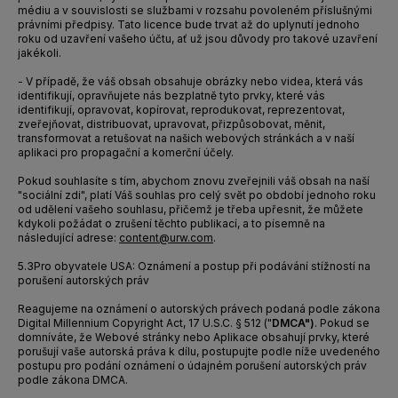
médiu a v souvislosti se službami v rozsahu povoleném příslušnými
právními předpisy. Tato licence bude trvat až do uplynutí jednoho
roku od uzavření vašeho účtu, ať už jsou důvody pro takové uzavření
jakékoli.
- V případě, že váš obsah obsahuje obrázky nebo videa, která vás
identifikují, opravňujete nás bezplatně tyto prvky, které vás
identifikují, opravovat, kopírovat, reprodukovat, reprezentovat,
zveřejňovat, distribuovat, upravovat, přizpůsobovat, měnit,
transformovat a retušovat na našich webových stránkách a v naší
aplikaci pro propagační a komerční účely.
Pokud souhlasíte s tím, abychom znovu zveřejnili váš obsah na naší
"sociální zdi", platí Váš souhlas pro celý svět po období jednoho roku
od udělení vašeho souhlasu, přičemž je třeba upřesnit, že můžete
kdykoli požádat o zrušení těchto publikací, a to písemně na
následující adrese:
content@urw.com
.
5.3
Pro obyvatele USA: Oznámení a postup při podávání stížností na
porušení autorských práv
Reagujeme na oznámení o autorských právech podaná podle zákona
Digital Millennium Copyright Act, 17 U.S.C. § 512 ("
DMCA")
. Pokud se
domníváte, že Webové stránky nebo Aplikace obsahují prvky, které
porušují vaše autorská práva k dílu, postupujte podle níže uvedeného
postupu pro podání oznámení o údajném porušení autorských práv
podle zákona DMCA.