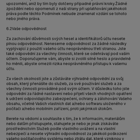
upozornění, aniž by tím byly dotčeny případné právní kroky.
Žádné
zpoždění nebo opomenutí z naší strany při uplatňování jakéhokoli
práva podle těchto Podmínek nebude znamenat vzdání se tohoto
nebo jiného práva.
6.2
Vaše odpovědnost
Za zachování důvěrnosti svých hesel a identifikátorů účtu nesete
plnou odpovědnost. Neneseme odpovědnost za žádné následky
vyplývající z použití vašeho účtu neoprávněnou třetí stranou. Jste
také odpovědní za všechny činnosti, které se odehrávají pod vaším
účtem. Doporučujeme vám, abyste si zvolili silné heslo a pravidelně
ho měnili, abyste omezili rizika neoprávněného přístupu k vašemu
účtu.
Za všech okolností jste a zůstáváte výhradně odpovědní za svůj
obsah, který přenášíte do služeb, za své používání služeb a za
všechny činnosti prováděné pod svým účtem. V důsledku toho jste
odpovědní za řádné nastavení nebo přijetí všech vhodných opatření
k udržení odpovídajícího zabezpečení, ochrany a zálohování Vašeho
obsahu, včetně Vašich vlastních dat a/nebo softwaru uloženého v
počítači a/nebo mobilním zařízení, proti jakýmkoli útokům.
Berete na vědomí a souhlasíte s tím, že k informacím, materiálům
nebo datům přistupujete, stahujete je nebo je jinak získáváte
prostřednictvím Služeb podle vlastního uvážení a na vlastní
nebezpečí a nesete výhradní odpovědnost za jakékoli poškození
vašeho počítačového systému nebo ztrátu dat, které vzniknou v