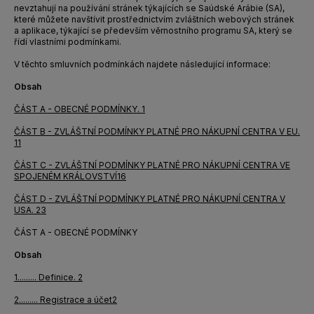
nevztahují na používání stránek týkajících se Saúdské Arábie (SA),
které můžete navštívit prostřednictvím zvláštních webových stránek
a aplikace, týkající se především věrnostního programu SA, který se
řídí vlastními podmínkami.
V těchto smluvních podmínkách najdete následující informace:
Obsah
ČÁST A - OBECNÉ PODMÍNKY
.
1
ČÁST B - ZVLÁŠTNÍ PODMÍNKY PLATNÉ PRO NÁKUPNÍ CENTRA V EU
.
11
ČÁST C - ZVLÁŠTNÍ PODMÍNKY PLATNÉ PRO NÁKUPNÍ CENTRA VE
SPOJENÉM KRÁLOVSTVÍ
16
ČÁST D - ZVLÁŠTNÍ PODMÍNKY PLATNÉ PRO NÁKUPNÍ CENTRA V
USA
.
23
ČÁST A - OBECNÉ PODMÍNKY
Obsah
1.
........
Definice
.
2
2.
........
Registrace a účet
2