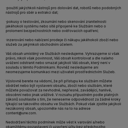
·
použití jakýchkoli nástrojů pro dolování dat, robotů nebo podobných
nástrojů pro sběr a extrakci dat;
·
pokusy o testování, zkoumání nebo skenování zranitelnosti
jakéhokoli systému nebo sítě připojené ke Službám nebo o
prolomení bezpečnostních nebo ověřovacích opatření;
·
inzerování nebo nabízení prodeje či nákupu jakéhokoli zboží nebo
služeb za jakýmkoli obchodním účelem.
Váš obsah umístěný ve Službách nesledujeme. Vyhrazujeme si však
právo, nikoli však povinnost, Váš obsah kontrolovat a dle našeho
uvážení odstranit nebo smazat jakýkoli Váš obsah, který není v
souladu s těmito Podmínkami. Rovněž nesledujeme ani
neomezujeme komunikaci mezi uživateli prostřednictvím Služeb.
Výslovně berete na vědomí, že při přístupu ke službám můžete
obdržet nebo být vystaveni obsahu, zboží nebo službám, které
můžete považovat za nevhodné, nepřesné, zavádějící, hanlivé,
obscénní nebo jinak urážlivé. V rozsahu přípustném podle platných
zákonů souhlasíte s tím, že neneseme odpovědnost za žádné kroky
týkající se takového obsahu ve Službách. Pokud však zjistíte jakýkoli
nezákonný obsah, upozorněte nás na to na adrese
content@urw.com.
Nedodržení těchto podmínek může vést k varování a/nebo
okamžitému pozastavení či uzavření účtu bez předchozího