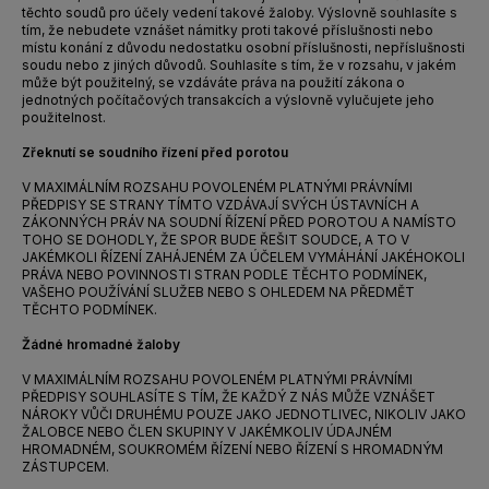
těchto soudů pro účely vedení takové žaloby. Výslovně souhlasíte s
tím, že nebudete vznášet námitky proti takové příslušnosti nebo
místu konání z důvodu nedostatku osobní příslušnosti, nepříslušnosti
soudu nebo z jiných důvodů. Souhlasíte s tím, že v rozsahu, v jakém
může být použitelný, se vzdáváte práva na použití zákona o
jednotných počítačových transakcích a výslovně vylučujete jeho
použitelnost.
Zřeknutí se soudního řízení před porotou
V MAXIMÁLNÍM ROZSAHU POVOLENÉM PLATNÝMI PRÁVNÍMI
PŘEDPISY SE STRANY TÍMTO VZDÁVAJÍ SVÝCH ÚSTAVNÍCH A
ZÁKONNÝCH PRÁV NA SOUDNÍ ŘÍZENÍ PŘED POROTOU A NAMÍSTO
TOHO SE DOHODLY, ŽE SPOR BUDE ŘEŠIT SOUDCE, A TO V
JAKÉMKOLI ŘÍZENÍ ZAHÁJENÉM ZA ÚČELEM VYMÁHÁNÍ JAKÉHOKOLI
PRÁVA NEBO POVINNOSTI STRAN PODLE TĚCHTO PODMÍNEK,
VAŠEHO POUŽÍVÁNÍ SLUŽEB NEBO S OHLEDEM NA PŘEDMĚT
TĚCHTO PODMÍNEK.
Žádné hromadné žaloby
V MAXIMÁLNÍM ROZSAHU POVOLENÉM PLATNÝMI PRÁVNÍMI
PŘEDPISY SOUHLASÍTE S TÍM, ŽE KAŽDÝ Z NÁS MŮŽE VZNÁŠET
NÁROKY VŮČI DRUHÉMU POUZE JAKO JEDNOTLIVEC, NIKOLIV JAKO
ŽALOBCE NEBO ČLEN SKUPINY V JAKÉMKOLIV ÚDAJNÉM
HROMADNÉM, SOUKROMÉM ŘÍZENÍ NEBO ŘÍZENÍ S HROMADNÝM
ZÁSTUPCEM.