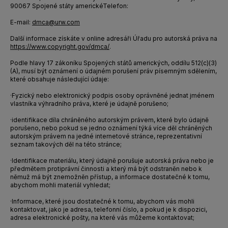
90067 Spojené státy americké
Telefon:
E-mail:
dmca@urw.com
Další informace získáte v online adresáři Úřadu pro autorská práva na
https://www.copyright.gov/dmca/
.
Podle hlavy 17 zákoníku Spojených států amerických, oddílu 512(c)(3)
(A), musí být oznámení o údajném porušení práv písemným sdělením,
které obsahuje následující údaje:
·
Fyzický nebo elektronický podpis osoby oprávněné jednat jménem
vlastníka výhradního práva, které je údajně porušeno;
·
identifikace díla chráněného autorským právem, které bylo údajně
porušeno, nebo pokud se jedno oznámení týká více děl chráněných
autorským právem na jedné internetové stránce, reprezentativní
seznam takových děl na této stránce;
·
Identifikace materiálu, který údajně porušuje autorská práva nebo je
předmětem protiprávní činnosti a který má být odstraněn nebo k
němuž má být znemožněn přístup, a informace dostatečné k tomu,
abychom mohli materiál vyhledat;
·
Informace, které jsou dostatečné k tomu, abychom vás mohli
kontaktovat, jako je adresa, telefonní číslo, a pokud je k dispozici,
adresa elektronické pošty, na které vás můžeme kontaktovat;