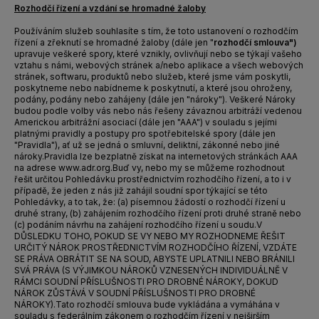
Rozhodčí řízení a vzdání se hromadné žaloby
Používáním služeb souhlasíte s tím, že toto ustanovení o rozhodčím
řízení a zřeknutí se hromadné žaloby (dále jen "
rozhodčí smlouva")
upravuje veškeré spory, které vznikly, ovlivňují nebo se týkají vašeho
vztahu s námi,
webových stránek
a/nebo
aplikace a všech
webových
stránek, softwaru, produktů nebo služeb, které jsme vám poskytli,
poskytneme nebo nabídneme k poskytnutí, a které jsou ohroženy,
podány, podány nebo zahájeny (dále jen "nároky"). Veškeré Nároky
budou podle volby vás nebo nás řešeny závaznou arbitráží vedenou
Americkou arbitrážní asociací (dále jen "AAA") v souladu s jejími
platnými pravidly a postupy pro spotřebitelské spory (dále jen
"Pravidla"), ať už se jedná o smluvní, deliktní, zákonné nebo jiné
nároky.
Pravidla lze bezplatně získat na internetových stránkách AAA
na adrese www.adr.org.
Buď vy, nebo my se můžeme rozhodnout
řešit určitou Pohledávku prostřednictvím rozhodčího řízení, a to i v
případě, že jeden z nás již zahájil soudní spor týkající se této
Pohledávky, a to tak, že: (a) písemnou žádostí o rozhodčí řízení u
druhé strany, (b) zahájením rozhodčího řízení proti druhé straně nebo
(c) podáním návrhu na zahájení rozhodčího řízení u soudu.
V
DŮSLEDKU TOHO, POKUD SE VY NEBO MY ROZHODNEME ŘEŠIT
URČITÝ NÁROK PROSTŘEDNICTVÍM ROZHODČÍHO ŘÍZENÍ, VZDÁTE
SE PRÁVA OBRÁTIT SE NA SOUD, ABYSTE UPLATNILI NEBO BRÁNILI
SVÁ PRÁVA (S VÝJIMKOU NÁROKŮ VZNESENÝCH INDIVIDUÁLNĚ V
RÁMCI SOUDNÍ PŘÍSLUŠNOSTI PRO DROBNÉ NÁROKY, DOKUD
NÁROK ZŮSTÁVÁ V SOUDNÍ PŘÍSLUŠNOSTI PRO DROBNÉ
NÁROKY).
Tato rozhodčí smlouva bude vykládána a vymáhána v
souladu s federálním zákonem o rozhodčím řízení v nejširším