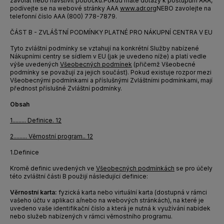
zavolat nebo navštívit pobočku.
Pokud máte dotazy k postupům AAA,
podívejte se na webové stránky AAA
www.adr.org
NEBO zavolejte na
telefonní číslo AAA (800) 778-7879.
ČÁST B - ZVLÁŠTNÍ PODMÍNKY PLATNÉ PRO NÁKUPNÍ CENTRA V EU
Tyto zvláštní podmínky se vztahují na konkrétní Služby nabízené
Nákupními centry se sídlem v EU (jak je uvedeno níže) a platí vedle
výše uvedených
Všeobecných podmínek
(přičemž Všeobecné
podmínky se považují za jejich součást). Pokud existuje rozpor mezi
Všeobecnými podmínkami a příslušnými Zvláštními podmínkami, mají
přednost příslušné Zvláštní podmínky.
Obsah
1.
........
Definice
.
12
2.
........
Věrnostní program
..
12
1.
Definice
Kromě definic uvedených ve
Všeobecných podmínkách
se pro účely
této zvláštní části B použijí následující definice:
Věrnostní karta:
fyzická karta nebo virtuální karta (dostupná v rámci
vašeho účtu v aplikaci a/nebo na webových stránkách), na které je
uvedeno vaše identifikační číslo a která je nutná k využívání nabídek
nebo služeb nabízených v rámci věrnostního programu.