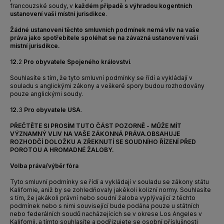
francouzské soudy, v
každém případě s výhradou kogentních
ustanovení vaší místní jurisdikce
.
Žádné ustanovení těchto smluvních podmínek nemá vliv na vaše
práva jako spotřebitele spoléhat se na závazná ustanovení vaší
místní jurisdikce.
12.
2
Pro obyvatele Spojeného království
.
Souhlasíte s tím, že tyto smluvní podmínky se řídí a vykládají v
souladu s anglickými zákony a veškeré spory budou rozhodovány
pouze anglickými soudy.
12.
3
Pro obyvatele USA
.
PŘEČTĚTE SI PROSÍM TUTO ČÁST POZORNĚ - MŮŽE MÍT
VÝZNAMNÝ VLIV NA VAŠE ZÁKONNÁ PRÁVA.
OBSAHUJE
ROZHODČÍ DOLOŽKU A ZŘEKNUTÍ SE SOUDNÍHO ŘÍZENÍ PŘED
POROTOU A HROMADNÉ ŽALOBY.
Volba práva/výběr fóra
Tyto smluvní podmínky se řídí a vykládají v souladu se zákony státu
Kalifornie, aniž by se zohledňovaly jakékoli kolizní normy. Souhlasíte
s tím, že jakákoli právní nebo soudní žaloba vyplývající z těchto
podmínek nebo s nimi související bude podána pouze u státních
nebo federálních soudů nacházejících se v okrese Los Angeles v
Kalifornii, a tímto souhlasíte a podřizujete se osobní příslušnosti