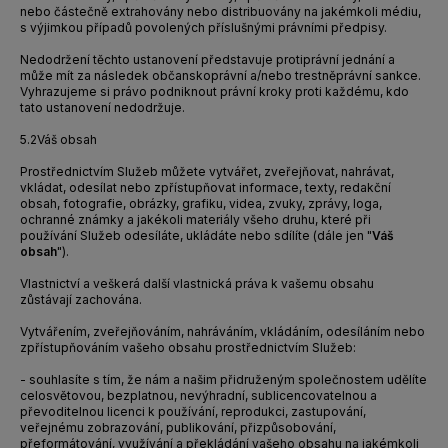
nebo částečně extrahovány nebo distribuovány na jakémkoli médiu,
s výjimkou případů povolených příslušnými právními předpisy.
Nedodržení těchto ustanovení představuje protiprávní jednání a
může mít za následek občanskoprávní a/nebo trestněprávní sankce.
Vyhrazujeme si právo podniknout právní kroky proti každému, kdo
tato ustanovení nedodržuje.
5.2
Váš obsah
Prostřednictvím Služeb můžete vytvářet, zveřejňovat, nahrávat,
vkládat, odesílat nebo zpřístupňovat informace, texty, redakční
obsah, fotografie, obrázky, grafiku, videa, zvuky, zprávy, loga,
ochranné známky a jakékoli materiály všeho druhu, které při
používání Služeb odesíláte, ukládáte nebo sdílíte (dále jen "
Váš
obsah
").
Vlastnictví a veškerá další vlastnická práva k vašemu obsahu
zůstávají zachována.
Vytvářením, zveřejňováním, nahráváním, vkládáním, odesíláním nebo
zpřístupňováním vašeho obsahu prostřednictvím Služeb:
- souhlasíte s tím, že nám a našim přidruženým společnostem udělíte
celosvětovou, bezplatnou, nevýhradní, sublicencovatelnou a
převoditelnou licenci k používání, reprodukci, zastupování,
veřejnému zobrazování, publikování, přizpůsobování,
přeformátování, využívání a překládání vašeho obsahu na jakémkoli