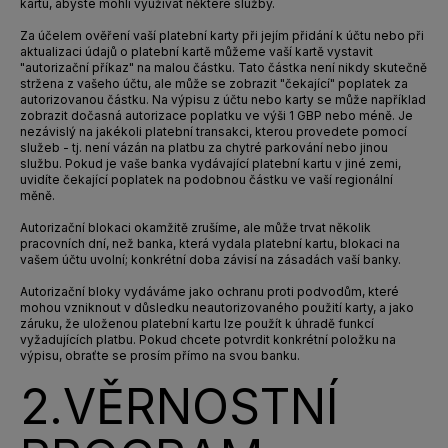
kartu, abyste mohli využívat některé služby.
Za účelem ověření vaší platební karty při jejím přidání k účtu nebo při
aktualizaci údajů o platební kartě můžeme vaší kartě vystavit
"autorizační příkaz" na malou částku. Tato částka není nikdy skutečně
stržena z vašeho účtu, ale může se zobrazit "čekající" poplatek za
autorizovanou částku. Na výpisu z účtu nebo karty se může například
zobrazit dočasná autorizace poplatku ve výši 1 GBP nebo méně. Je
nezávislý na jakékoli platební transakci, kterou provedete pomocí
služeb - tj. není vázán na platbu za chytré parkování nebo jinou
službu. Pokud je vaše banka vydávající platební kartu v jiné zemi,
uvidíte čekající poplatek na podobnou částku ve vaší regionální
měně.
Autorizační blokaci okamžitě zrušíme, ale může trvat několik
pracovních dní, než banka, která vydala platební kartu, blokaci na
vašem účtu uvolní; konkrétní doba závisí na zásadách vaší banky.
Autorizační bloky vydáváme jako ochranu proti podvodům, které
mohou vzniknout v důsledku neautorizovaného použití karty, a jako
záruku, že uloženou platební kartu lze použít k úhradě funkcí
vyžadujících platbu. Pokud chcete potvrdit konkrétní položku na
výpisu, obraťte se prosím přímo na svou banku.
2.
VĚRNOSTNÍ