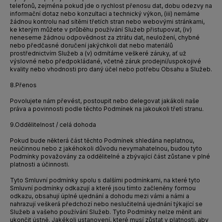
telefonů, zejména pokud jde o rychlost přenosu dat, dobu odezvy na
informační dotaz nebo konzultaci a technický výkon, (iii) nemáme
žádnou kontrolu nad sítěmi třetích stran nebo webovými stránkami,
ke kterým můžete v průběhu používání Služeb přistupovat, (iv)
neneseme žádnou odpovědnost za ztrátu dat, neuložení, chybné
nebo předčasné doručení jakýchkoli dat nebo materiálů
prostřednictvím Služeb a (v) odmítáme veškeré záruky, ať už
výslovné nebo předpokládané, včetně záruk prodejní/uspokojivé
kvality nebo vhodnosti pro daný účel nebo potřebu Obsahu a Služeb.
8.
Přenos
Povolujete nám převést, postoupit nebo delegovat jakákoli naše
práva a povinnosti podle těchto Podmínek na jakoukoli třetí stranu.
9.
Oddělitelnost / celá dohoda
Pokud bude některá část těchto Podmínek shledána neplatnou,
neúčinnou nebo z jakéhokoli důvodu nevymahatelnou, budou tyto
Podmínky považovány za oddělitelné a zbývající část zůstane v plné
platnosti a účinnosti.
Tyto Smluvní podmínky spolu s dalšími podmínkami, na které tyto
Smluvní podmínky odkazují a které jsou tímto začleněny formou
odkazu, obsahují úplné ujednání a dohodu mezi vámi a námi a
nahrazují veškerá předchozí nebo neslučitelná ujednání týkající se
Služeb a vašeho používání Služeb. Tyto Podmínky nelze měnit ani
ukončit ústně. Jakékoli ustanovení, které musí zůstat v platnosti, aby