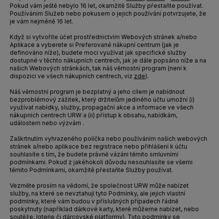
Pokud vám ještě nebylo 16 let, okamžitě Služby přestaňte používat.
Používáním Služeb nebo pokusem o jejich používání potvrzujete, že
je vám nejméně 16 let.
Když si vytvoříte účet prostřednictvím Webových stránek a/nebo
Aplikace a vyberete si Preferované nákupní centrum (jak je
definováno níže), budete moci využívat jak specifické služby
dostupné v těchto nákupních centrech, jak je dále popsáno níže a na
našich Webových stránkách, tak náš věrnostní program (není k
dispozici ve všech nákupních centrech, viz
zde
).
Náš věrnostní program je bezplatný a jeho cílem je nabídnout
bezproblémový zážitek, který držitelům jediného účtu umožní (i)
využívat nabídky, služby, propagační akce a informace ve všech
nákupních centrech URW a (ii) přístup k obsahu, nabídkám,
událostem nebo výzvám .
Zaškrtnutím vyhrazeného políčka nebo používáním našich webových
stránek a/nebo aplikace bez registrace nebo přihlášení k účtu
souhlasíte s tím, že budete právně vázáni těmito smluvními
podmínkami. Pokud z jakéhokoli důvodu nesouhlasíte se všemi
těmito Podmínkami, okamžitě přestaňte Služby používat.
Vezměte prosím na vědomí, že společnost URW může nabízet
služby, na které se nevztahují tyto Podmínky, ale jejich vlastní
podmínky, které vám budou v příslušných případech řádně
poskytnuty (například dárkové karty, které můžeme nabízet, nebo
soutěže, loterie či dárcovské platformy). Tyto podmínky se