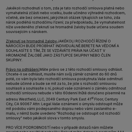
Jakékoli rozhodnutí o tom, zda je tato rozhodčí smlouva platná nebo
vymahatelná zčásti nebo vcelku, bude učiněno výhradně rozhodcem,
včetně,
ale bez omezení, jakýchkoli otázek týkajících se toho, zda
nárok podléhá rozhodčímu řízení; za předpokladu, že vymahatelnost
níže uvedeného zřeknutí se hromadné žaloby bude určena soudem
souvisejícím s nárokem.
Zřeknutí se hromadné žaloby.
JAKÉKOLI ROZHODČÍ ŘÍZENÍ O
NÁROCÍCH BUDE PROBÍHAT INDIVIDUÁLNĚ.
BERETE NA VĚDOMÍ A
SOUHLASÍTE S TÍM, ŽE SE VZDÁVÁTE PRÁVA NA ÚČAST V
HROMADNÉ ŽALOBĚ JAKO ZÁSTUPCE SKUPINY NEBO ČLEN
SKUPINY.
Právo na odhlášení.
Máte právo se z této rozhodčí smlouvy odhlásit.
Chcete-li se odhlásit, musíte nám svůj záměr oznámit do 60 dnů
poté, co vám byla tato rozhodčí smlouva poskytnuta.
Vaše odmítnutí
nebude účinné a bude se mít za to, že jste s rozhodčí smlouvou
souhlasili a souhlasíte s ní, pokud vaše oznámení o záměru odmítnout
rozhodčí smlouvu nebude v této 60denní lhůtě doručeno písemně na
st
adresu Westfield, LLC, 2049 Century Park East 41
Floor, Century
City, CA 90067 Attn: Legal.
Vaše oznámení o úmyslu odstoupit může
mít podobu vámi podepsaného dopisu nebo vámi zaslaného e-
mailu, v němž bude uvedeno "Rozhoduji se odstoupit od rozhodčí
smlouvy" nebo jakákoli slova v tomto smyslu.
PRO VÍCE PODROBNOSTÍ nebo v případě dotazů nám můžete