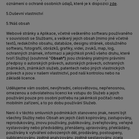
oznámení o ochraně osobních údajů, které je k dispozici
zde
.
5.
Duševní vlastnictví
5.1
Náš obsah
Webové stránky a Aplikace, včetně veškerého softwaru používaného
v souvislosti se Službami, a veškerý jejich obsah (mimo jiné včetně
textů, redakčního obsahu, databáze, designu stránek, obslužného
softwaru, fotografií, obrázků, grafiky, videí, zvuků, map, log,
ochranných známek, informací a jakýchkoli prvků všeho druhu, které
tvoří Služby) (souhrnně "
Obsah")
jsou chráněny platnými právními
předpisy o autorských právech, autorských právech, ochranných
známkách, známkách služeb, patentech nebo jiných vlastnických
právech a jsou v našem vlastnictví, pod naší kontrolou nebo na
základě licence.
Udělujeme vám osobní, nevýhradní, celosvětovou, nepřenosnou,
omezenou a odvolatelnou licenci ke vstupu do Služeb a jejich
používání pouze pro osobní potřebu na jakémkoli počítači nebo
mobilním zařízení, a to po dobu používání Služeb.
Není-li v těchto smluvních podmínkách stanoveno jinak, nesmí být
všechny Služby nebo Obsah ani jejich části kopírovány, zastupovány,
reprodukovány, znovu používány, publikovány, zveřejňovány, veřejně
vystavovány nebo předváděny, přenášeny, upravovány, překládány,
používány k vytváření odvozených děl, prodávány, postoupeny,
sublicencovány, zpětně analyzovány, zpětně sestavovány, zcela