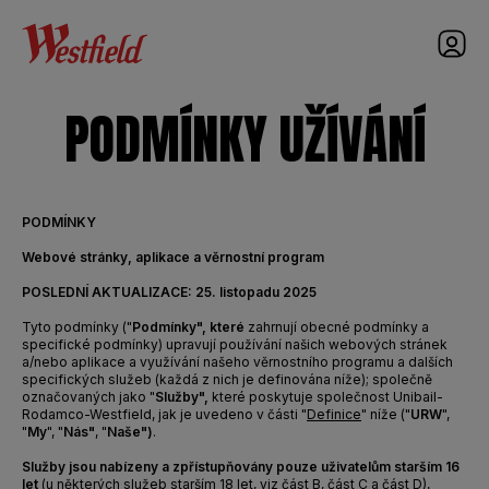
nav
PODMÍNKY UŽÍVÁNÍ
PODMÍNKY
Webové stránky, aplikace a věrnostní program
POSLEDNÍ AKTUALIZACE: 25. listopadu 2025
Tyto podmínky ("
Podmínky", které
zahrnují obecné podmínky a
specifické podmínky) upravují používání našich webových stránek
a/nebo aplikace a využívání našeho věrnostního programu a dalších
specifických služeb (každá z nich je definována níže); společně
označovaných jako "
Služby",
které poskytuje společnost Unibail-
Rodamco-Westfield, jak je uvedeno v části "
Definice
" níže ("
URW
",
"
My
", "
Nás"
, "
Naše")
.
Služby jsou nabízeny a zpřístupňovány pouze uživatelům starším 16
let
(u některých služeb starším 18 let, viz
část B
,
část C
a
část D
)
.