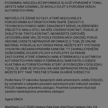
POZNÁMKA: NÁSLEDUJÍCÍ INFORMACE SLOUŽÍ VÝHRADNĚ K TOMU,
ABYSTE NÁM OZNÁMILI, ŽE MOHLO DOJÍT K PORUŠENÍ VAŠICH
AUTORSKÝCH PRÁV.
NEPOSÍLEJTE ŽÁDNÉ DOTAZY, KTERÉ NESOUVISEJÍ S
PORUŠOVÁNÍM AUTORSKÝCH PRÁV (NAPŘ. ŽÁDOSTI O
TECHNICKOU POMOC NEBO ZÁKAZNICKÝ SERVIS, HLÁŠENÍ NEBO
ZNEUŽITÍ E-MAILU ATD.). NA NÍŽE UVEDENÝ KONTAKT. POKUD JE
ZAŠLETE NA TENTO KONTAKT, NEOBDRŽÍTE ODPOVĚĎ.
UPOZORŇUJEME VÁS, ŽE PODLE FEDERÁLNÍCH ZÁKONŮ, POKUD
VĚDOMĚ UVEDETE NEPRAVDIVÉ INFORMACE O TOM, ŽE ONLINE
MATERIÁL PORUŠUJE AUTORSKÁ PRÁVA, MŮŽETE BÝT VYSTAVENI
VYSOKÝM OBČANSKOPRÁVNÍM SANKCÍM. TY ZAHRNUJÍ PENĚŽNÍ
ODŠKODNĚNÍ, SOUDNÍ VÝLOHY A POPLATKY ZA PRÁVNÍ
ZASTOUPENÍ, KTERÉ VZNIKNOU NÁM, KTERÉMUKOLI VLASTNÍKOVI
AUTORSKÝCH PRÁV NEBO KTERÉMUKOLI NABYVATELI LICENCE
VLASTNÍKA AUTORSKÝCH PRÁV, KTERÝ JE POŠKOZEN V DŮSLEDKU
TOHO, ŽE JSME SE SPOLEHLI NA VAŠE NEPRAVDIVÉ PROHLÁŠENÍ.
MŮŽETE BÝT TAKÉ TRESTNĚ STÍHÁNI ZA KŘIVÉ SVĚDECTVÍ.
Podle hlavy 17 zákoníku Spojených států amerických, oddílu 512(c)(2),
by oznámení o údajném porušení autorských práv měla být zasílána
POUZE našemu určenému zástupci. Písemné oznámení musí být
zasláno následujícímu určenému zástupci:
Agent DMCA
Westfield, LLC 2049 Century Park East 41st Floor Century City, CA