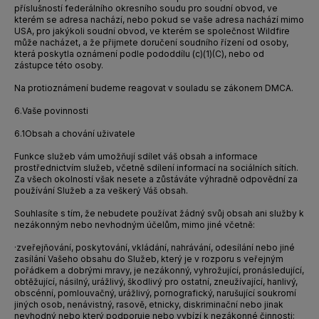
příslušností federálního okresního soudu pro soudní obvod, ve
kterém se adresa nachází, nebo pokud se vaše adresa nachází mimo
USA, pro jakýkoli soudní obvod, ve kterém se
společnost Wildfire
může nacházet, a že přijmete doručení soudního řízení od osoby,
která poskytla oznámení podle pododdílu (c)(1)(C), nebo od
zástupce této osoby.
Na protioznámení budeme reagovat v souladu se zákonem DMCA.
6.
Vaše povinnosti
6.1
Obsah a chování uživatele
Funkce služeb vám umožňují sdílet váš obsah a informace
prostřednictvím služeb, včetně sdílení informací na sociálních sítích.
Za všech okolností však nesete a zůstáváte výhradně odpovědní za
používání Služeb a za veškerý Váš obsah.
Souhlasíte s tím, že nebudete používat žádný svůj obsah ani služby k
nezákonným nebo nevhodným účelům, mimo jiné včetně:
·
zveřejňování, poskytování, vkládání, nahrávání, odesílání nebo jiné
zasílání Vašeho obsahu do Služeb, který je v rozporu s veřejným
pořádkem a dobrými mravy, je nezákonný, vyhrožující, pronásledující,
obtěžující, násilný, urážlivý, škodlivý pro ostatní, zneužívající, hanlivý,
obscénní, pomlouvačný, urážlivý, pornografický, narušující soukromí
jiných osob, nenávistný, rasově, etnicky, diskriminační nebo jinak
nevhodný nebo který podporuje nebo vybízí k nezákonné činnosti;