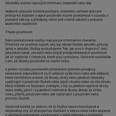
důsledku stažení takových informací, materiálů nebo dat.
Veškeré vybavení (včetně počítače, mobilního zařízení atd.) pro
přístup ke službám a jejich používání musíte poskytnout v souladu s
platnými zákony a předpisy, mimo jiné včetně zákonů o právech
duševního vlastnictví.
7.
Naše povinnosti
Námi poskytované služby mají pouze informativní charakter.
Přestože se snažíme zajistit, aby byl obsah Služeb aktuální, přesný,
úplný a aktuální, Služby poskytujeme "tak, jak jsou k dispozici", bez
jakýchkoli záruk, závazků nebo jiných předpokládaných povinností
(ať už vyplývají z čehokoli), které jsou vyloučeny. Výslovně souhlasíte
s tím, že Služby používáte na vlastní riziko.
V plném rozsahu povoleném příslušnými právními předpisy
neneseme odpovědnost za (i) události vyšší moci nebo jiné události,
které nemůžeme ovlivnit, (ii) škody, ztráty nebo jakékoli následky
vyplývající z používání Služeb nebo jejich obsahu nebo za váš obsah,
který můžete ve Službách zveřejnit, a (iii) za jakékoli nepřímé škody
nebo ztráty, jakož i za jakékoli nehmotné škody, škody za ztrátu
zisku, příjmů, používání nebo dat vyplývající z používání nebo
provozu Služeb.
Výslovně berete na vědomí, že (i) Služby nejsou bezchybné a
neobsahují viry, (ii) připojení ke Službám s sebou nese rizika spojená
s jakýmkoli připojením a přenosem v sítích internetu a mobilních