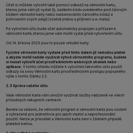
Účet si můžete vytvořit také pomocí odkazů na věrnostní kartu,
kterou jsme vám již vydali (tj. zadáním kódu uvedeného pod čárovým
kódem věrnostní karty nebo naskenováním čárového kódu) a
potvrzením svých údajů (včetně jména a příjmení a e-mailu).
Po vytvoření účtu bude účet automaticky propojen a přiřazen k
věrnostní kartě, kterou jsme vám mohli vydat před vytvořením účtu.
Od 14. března 2023 jsou to pouze virtuální karty.
Fyzické věrnostní karty vydané před tímto datem již nebudou platné
a abyste mohli nadále využívat výhod věrnostního programu, budete
si muset vytvořit účet prostřednictvím webových stránek nebo
aplikace.
V tomto ohledu můžete k vytvoření takového účtu použít
odkazy na svou Věrnostní kartu prostřednictvím postupu popsaného
výše v tomto článku 2.2.
2.3
Správa vašeho účtu
Vaše věrnostní karta vám umožní využívat služby nabízené ve všech
příslušných nákupních centrech.
Berete na vědomí, že věrnostní program a věrnostní karta jsou osobní
a vyhrazené pro jednotlivce pro jejich vlastní a neprofesionální
použití. Nelze je přenášet a Věrnostní karta není v žádném případě
platební kartou.