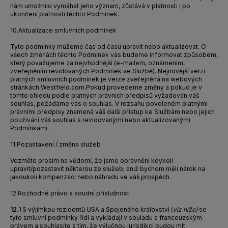
nám umožnilo vymáhat jeho význam, zůstává v platnosti i po
ukončení platnosti těchto Podmínek.
10.
Aktualizace smluvních podmínek
Tyto podmínky můžeme čas od času upravit nebo aktualizovat. O
všech změnách těchto Podmínek vás budeme informovat způsobem,
který považujeme za nejvhodnější (e-mailem, oznámením,
zveřejněním revidovaných Podmínek ve Službě). Nejnovější verzí
platných smluvních podmínek je verze zveřejněná na webových
stránkách Westfield.com.
Pokud provedeme změny a pokud je v
tomto ohledu podle platných právních předpisů vyžadován váš
souhlas, požádáme vás o souhlas. V rozsahu povoleném platnými
právními předpisy znamená váš další přístup ke Službám nebo jejich
používání váš souhlas s revidovanými nebo aktualizovanými
Podmínkami.
11.
Pozastavení / změna služeb
Vezměte prosím na vědomí, že jsme oprávněni kdykoli
upravit/pozastavit některou ze služeb, aniž bychom měli nárok na
jakoukoli kompenzaci nebo náhradu ve váš prospěch.
12.
Rozhodné právo a soudní příslušnost
12.1
S výjimkou rezidentů USA a Spojeného království (
viz níže)
se
tyto smluvní podmínky řídí a vykládají v souladu s francouzským
právem a souhlasíte s tím, že výlučnou jurisdikci budou mít