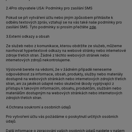
2.4
Pro obyvatele USA: Podmínky pro zasílání SMS
Pokud se při vytváření účtu nebo jiným způsobem přihlásíte k
odběru textových zpráv, vztahují se na vás také naše podmínky pro
zasílání SMS. Tyto podmínky si prosím přečtěte
zde
.
3.
Externí odkazy a obsah
Ze služeb nebo z komunikace, kterou obdržíte ze služeb, můžeme
navrhovat hypertextové odkazy na webové stránky nebo internetové
zdroje třetích stran. Žádné z těchto webových stránek nebo
internetových zdrojů nekontrolujeme.
Výslovně berete na vědomí, že v žádném případě neneseme
odpovědnost za informace, obsah, produkty, služby nebo materiály
dostupné na webových stránkách nebo internetových zdrojích třetích
stran, ani za jakékoli údajné nebo skutečné škody vyplývající z
přístupu k takovým informacím, obsahu, produktům, službám nebo
materiálům dostupným na webových stránkách nebo internetových
zdrojích třetích stran.
4.
Ochrana soukromí a osobních údajů
Pro vytvoření účtu vás požádáme o poskytnutí určitých osobních
údajů.
Další informace o zpracování vašich osobních údajů najdete v našem