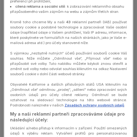
preferencí při prohlížení,
a vytvořit si u nás účet a vybrat si preferované nákupní centrum
cílená reklama a sociální sítě
: k zobrazování reklamního obsahu
(centra). Vytvoření účtu je dobrovolné.
přizpůsobeného vašim zájmům na webu a zájmům třetích stran.
Chcete-li se u Nás zaregistrovat a vytvořit si účet, musíte dokončit
Kromě toho chceme My a naši
43
reklamní partneři (IAB) používat
příslušný registrační proces a vytvořit si účet tím, že nám poskytnete
soubory cookie a podobné technologie a zpracovávat Vaše osobní
požadované informace (včetně jména a příjmení a e-mailu) a zvolíte
údaje (například údaje o Vašem prohlížení, Vaši IP adresu, informace,
si heslo.
které poskytnete ve formulářích na našich stránkách, jako je Vaše e-
Souhlasíte s tím, že budete poskytovat pravdivé, přesné a úplné
mailová adresa atd.) pro účely stanovené níže.
informace a v případě potřeby je budete aktualizovat.
S výjimkou „nezbytně nutných“ účelů používání souborů cookie Váš
Nejste povinni nám poskytnout žádné nepovinné informace.
souhlas. Níže můžete „Odmítnout vše“, „Přijmout vše“ nebo si
přizpůsobit své volby. Tuto nabídku můžete kdykoli znovu otevřít a
2.2
Správa účtu
změnit své volby nebo odvolat souhlas kliknutím na odkaz Nastavení
souborů cookie v dolní části webové stránky.
Musíte zachovávat důvěrnost svých přihlašovacích údajů a zůstat
zodpovědní za všechny činnosti, ke kterým dojde v rámci vašeho
Obyvatelé Kalifornie a dalších příslušných států USA kliknutím na
účtu.
Pokud zjistíte nebo máte podezření na neoprávněné použití
„Odmítnout vše“ odmítnou „prodej“, „sdílení“ nebo zpracování svých
svého účtu, měli byste nás neprodleně informovat na adrese
osobních údajů pro účely cílené reklamy. Odmítnutí se bude
abuse@urw.com
.
vztahovat na sledovací technologie na této webové stránce.
Podrobnosti naleznete v našich
Zásadách ochrany osobních údajů
.
Vytvoření účtu je omezeno na jednu osobu (stejné jméno, stejná e-
mailová adresa). Berete na vědomí, že váš účet je osobní a
My a naši reklamní partneři zpracováváme údaje pro
vyhrazený pro vaše vlastní a neprofesionální použití. Váš účet nelze
následující účely:
převést na jinou osobu.
Ukládání a/nebo přístup k informacím v zařízení. Použití omezených
Pro přístup ke svému účtu budete vyzváni k přihlášení pomocí e-
údajů k výběru reklam. Vytváření profilů pro personalizovanou
mailu a zvoleného hesla.