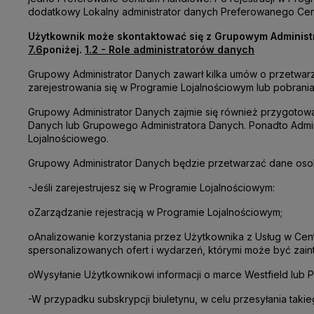
dodatkowy Lokalny administrator danych Preferowanego Ce
Użytkownik może skontaktować się z Grupowym Administr
7.6
poniżej.
1.2 - Role administratorów danych
Grupowy Administrator Danych zawarł kilka umów o przetwar
zarejestrowania się w Programie Lojalnościowym lub pobrania i 
Grupowy Administrator Danych zajmie się również przygotow
Danych lub Grupowego Administratora Danych. Ponadto Admini
Lojalnościowego.
Grupowy Administrator Danych będzie przetwarzać dane os
-
Jeśli zarejestrujesz się w Programie Lojalnościowym:
o
Zarządzanie rejestracją w Programie Lojalnościowym;
o
Analizowanie korzystania przez Użytkownika z Usług w Ce
spersonalizowanych ofert i wydarzeń, którymi może być zai
o
Wysyłanie Użytkownikowi informacji o marce Westfield lub 
-
W przypadku subskrypcji biuletynu, w celu przesyłania takie