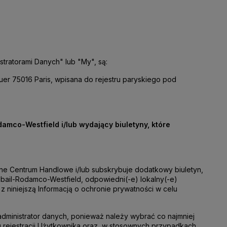
tratorami Danych" lub "My", są:
er 75016 Paris, wpisana do rejestru paryskiego pod
mco-Westfield i/lub wydający biuletyny, które
ne Centrum Handlowe i/lub subskrybuje dodatkowy biuletyn,
ibail-Rodamco-Westfield, odpowiedni(-e) lokalny(-e)
 niniejszą Informacją o ochronie prywatności w celu
 administrator danych, ponieważ należy wybrać co najmniej
u rejestracji Użytkownika oraz, w stosownych przypadkach,