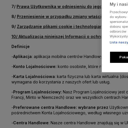
My i nas
7/
Prawa Użytkownika w odniesieniu do jego danych os
Przechowyw
8/
Przeniesienie w przypadku zmiany właściciela
do wyboru 
spersonaliz
9/
Zarządzanie
plikami cookie i technologiami śledzenia
doboru spe
odbiorców 
10/
Aktualizacja niniejszej Informacji o ochronie prywatn
Wykorzysty
Lista nasz
Definicje
-
Aplikacja
: aplikacja mobilna centrów Handlowych i aplikacj
Poka
-
Konto Lojalnościowe:
konto osobiste, które należy utworz
-
Karta Lojalnościowa
: karta fizyczna lub karta wirtualna (d
wymagana do korzystania z naszych ofert lub usług.
-
Program Lojalnościowy:
Nasz Program Lojalnościowy jest 
Francji,
Minto
w Niemczech) oraz we wszystkich centrach Hand
-
Preferowane centra Handlowe
: wybrane przez
Użytkown
pośrednictwem Konta Lojalnościowego, według własnego uzn
-
Centra Handlowe
: Nasze centra Handlowe znajdują się w UE,