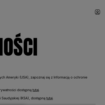
nav
NOŚCI
h Ameryki (USA), zapoznaj się z Informacją o ochronie
prywatności dostępną
tutaj
.
i Saudyjskiej (KSA), dostępną
tutaj
.