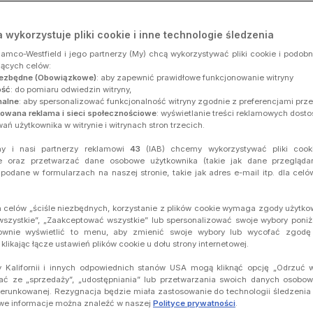
watności to
7 lipca 2026 r.
a wykorzystuje pliki cookie i inne technologie śledzenia
damco-Westfield i jego partnerzy (My) chcą wykorzystywać pliki cookie i podob
 sposób Administratorzy danych
(zgodnie z definicją poniżej)
[zwan
jących celów:
zetwarzają dane osobowe Użytkownika w kontekście dostarczania 
niezbędne (Obowiązkowe)
: aby zapewnić prawidłowe funkcjonowanie witryny
 Internetowej i w Aplikacji), zwanych łącznie "
Usługami
".
ość
: do pomiaru odwiedzin witryny,
nalne
: aby spersonalizować funkcjonalność witryny zgodnie z preferencjami prze
w odwiedzanym Centrum Handlowym i związanego z nimi przetwarz
kowana reklama i sieci społecznościowe
: wyświetlanie treści reklamowych dos
zasady zostaną należycie przekazane Użytkownikowi w stosownych
ań użytkownika w witrynie i witrynach stron trzecich.
y i nasi partnerzy reklamowi
43
(IAB) chcemy wykorzystywać pliki cook
e:
e oraz przetwarzać dane osobowe użytkownika (takie jak dane przeglądan
 podane w formularzach na naszej stronie, takie jak adres e-mail itp. dla ce
ów?
m celów „ściśle niezbędnych, korzystanie z plików cookie wymaga zgody użytk
wszystkie”, „Zaakceptować wszystkie” lub spersonalizować swoje wybory poniż
ch Użytkownika
wnie wyświetlić to menu, aby zmienić swoje wybory lub wycofać zgod
likając łącze ustawień plików cookie u dołu strony internetowej.
ików?
 Kalifornii i innych odpowiednich stanów USA mogą kliknąć opcję „Odrzuć w
ć ze „sprzedaży”, „udostępniania” lub przetwarzania swoich danych osobo
ierunkowanej. Rezygnacja będzie miała zastosowanie do technologii śledzenia n
 i Wielką Brytanię?
e informacje można znaleźć w naszej
Polityce prywatności
.