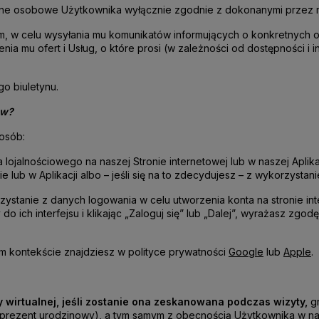
dane osobowe Użytkownika wyłącznie zgodnie z dokonanymi przez 
owym, w celu wysyłania mu komunikatów informujących o konkretnyc
ia mu ofert i Usług, o które prosi (w zależności od dostępności 
go biuletynu.
ów?
osób:
lojalnościowego na naszej Stronie internetowej lub w naszej Apli
ub w Aplikacji albo – jeśli się na to zdecydujesz – z wykorzystan
zystanie z danych logowania w celu utworzenia konta na stronie i
do ich interfejsu i klikając „Zaloguj się” lub „Dalej”, wyrażasz z
ym kontekście znajdziesz w polityce prywatności
Google
lub
Apple
.
ty wirtualnej, jeśli zostanie ona zeskanowana podczas wizyty,
g
ia, prezent urodzinowy), a tym samym z obecnością Użytkownika w