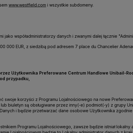
resem
www.westfield.com
i wszystkie subdomeny.
 jako współadministratorzy danych i zwanymi dalej łącznie "Adminis
 000 000 EUR, z siedzibą pod adresem 7 place du Chancelier Adenau
 przez Użytkownika Preferowane Centrum Handlowe Unibail-Roda
od przypadku,
rzyć swoje korzyści z Programu Lojalnościowego na nowe Preferowa
ub biuletyn są obsługiwane przez inny(-e) podmiot(-y) z grupy Un
i) Danych i będzie przetwarzać dane osobowe Użytkownika zgodnie z
estnikiem Programu Lojalnościowego, zawsze będzie istniał lokalny
amie Lojalnościowym będzie to Lokalny administrator danych z kraj