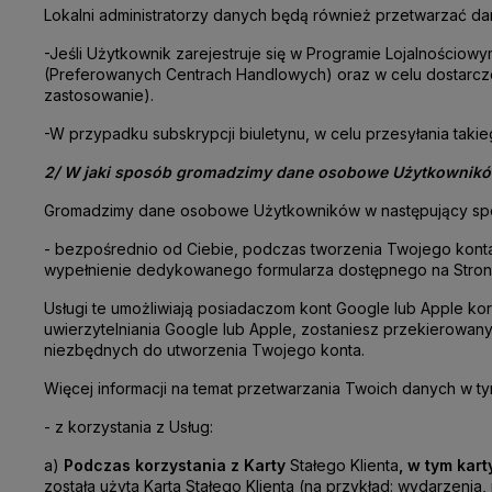
Lokalni administratorzy danych będą również przetwarzać 
-
Jeśli Użytkownik zarejestruje się w Programie Lojalności
(Preferowanych Centrach Handlowych) oraz w celu dostarczen
zastosowanie).
-
W przypadku subskrypcji biuletynu, w celu przesyłania takie
2/ W jaki sposób gromadzimy dane osobowe Użytkownik
Gromadzimy dane osobowe Użytkowników w następujący sp
-
bezpośrednio od Ciebie, podczas tworzenia Twojego konta 
wypełnienie dedykowanego formularza dostępnego na Stronie l
Usługi te umożliwiają posiadaczom kont Google lub Apple kor
uwierzytelniania Google lub Apple, zostaniesz przekierowany 
niezbędnych do utworzenia Twojego konta.
Więcej informacji na temat przetwarzania Twoich danych w t
- z korzystania z Usług:
a)
Podczas korzystania z Karty
Stałego Klienta
, w tym kar
została użyta Karta Stałego Klienta (na przykład: wydarzen