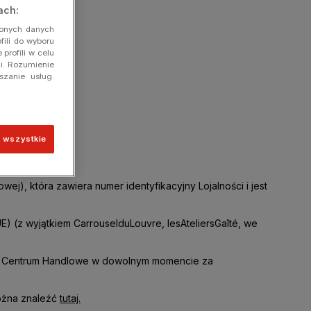
ach:
zonych danych
fili do wyboru
profili w celu
ci. Rozumienie
szanie usług.
 wszystkie
ściowego.
owej), która zawiera numer identyfikacyjny Lojalności i jest
UE) (z wyjątkiem
Carrousel
du
Louvre
,
les
Ateliers
Gaîté
, we
e Centrum Handlowe w dowolnym momencie za
można znaleźć
tutaj.