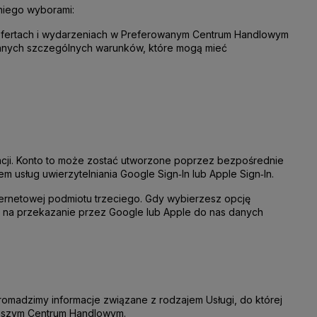
niego wyborami:
h ofertach i wydarzeniach w Preferowanym Centrum Handlowym
i innych szczególnych warunków, które mogą mieć
kacji. Konto to może zostać utworzone poprzez bezpośrednie
iem usług uwierzytelniania Google
Sign
‑
In lub Apple
Sign
‑
In.
nternetowej podmiotu trzeciego. Gdy wybierzesz opcję
godę na przekazanie przez Google lub Apple do nas danych
romadzimy informacje związane z rodzajem Usługi, do której
 naszym Centrum Handlowym.