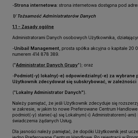
-
Strona internetowa
: strona internetowa dostępna pod ad
1/ Tożsamość Administratorów Danych
1.1 - Zasady ogólne
Administratorami Danych osobowych Użytkownika, działającymi
-
Unibail Management,
prosta spółka akcyjna o kapitale 20
numerem 414 878 389.
("
Administrator Danych Grupy
");
oraz
-
Podmiot(-y) lokalny(-e) odpowiedzialny(-e) za wybrane
Użytkownik zdecydował się subskrybować, w zależności 
("
Lokalny Administrator Danych"
).
Należy pamiętać, że jeśli Użytkownik zdecyduje się rozsze
w zakresie, w jakim to nowe Preferowane Centrum Handlowe l
podmiot(-y) stanie(-ą) się Lokalnym(-i) Administratorem(-am
świadczenia żądanych Usług.
Dla jasności należy pamiętać, że dopóki Użytkownik jest ucz
jedno Preferowane Centrum Handlowe. Po rejestracji w Progr