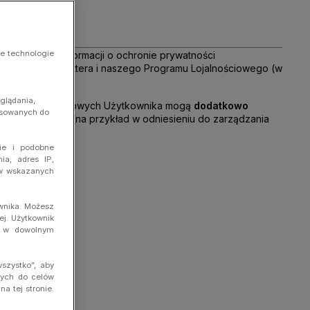
ne technologie
i w niniejszej Informacji o ochronie prywatności
naszego newslettera i naszego Programu Lojalnościowego (w
glądania,
ania danych osobowych Użytkownika mogą
dodatkowo
tosowanych do
 przypadkach (na przykład w odniesieniu do zarządzania
ie i podobne
ia, adres IP,
lów wskazanych
ownika. Możesz
ej. Użytkownik
ę w dowolnym
szystko”, aby
wych do celów
a tej stronie.