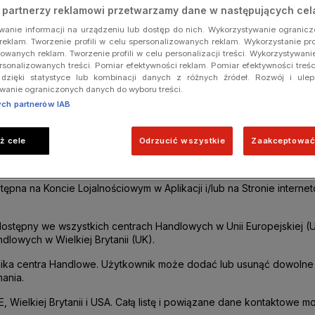
i partnerzy reklamowi przetwarzamy dane w następujących cel
obowych
anie informacji na urządzeniu lub dostęp do nich. Wykorzystywanie ogranic
reklam. Tworzenie profili w celu spersonalizowanych reklam. Wykorzystanie pro
owanych reklam. Tworzenie profili w celu personalizacji treści. Wykorzystywanie 
rsonalizowanych treści. Pomiar efektywności reklam. Pomiar efektywności treś
dzięki statystyce lub kombinacji danych z różnych źródeł. Rozwój i ulep
ości
wanie ograniczonych danych do wyboru treści.
ych partnerów IAB
a "Westfield-APP shopping".
ż cele
Odrzucić wszystkie
Zaakceptować
yć zgodnie z
Regulaminem
, aby móc korzystać z Programu Lojalno
ostępna na Koncie Lojalnościowym w Aplikacji i/lub na Stronie internet
dostępny we wszystkich centrach Handlowych w Unii Europejskiej (
lowych w Wielkiej Brytanii (UK)
.
ika centra Handlowe. Użytkownik może dodać lub usunąć dowoln
ania.
 Wielkiej Brytanii i USA.
Całą listę i powiązane dane kontaktowe 