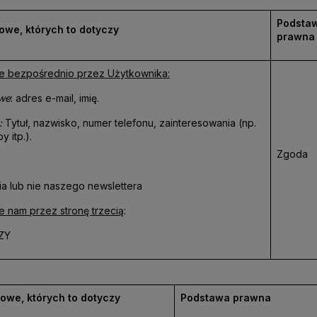
Podsta
we, których to dotyczy
prawna
e bezpośrednio przez Użytkownika:
we
: adres e-mail, imię.
:
Tytuł, nazwisko, numer telefonu, zainteresowania (np.
y itp.).
Zgoda
ia lub nie naszego newslettera
 nam przez stronę trzecią
:
ZY
owe, których to dotyczy
Podstawa prawna