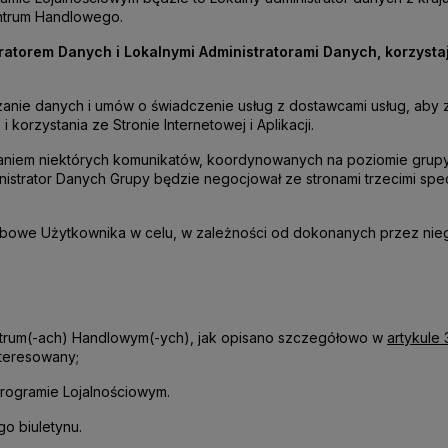
ntrum Handlowego.
atorem Danych i Lokalnymi Administratorami Danych, korzyst
zanie danych i umów o świadczenie usług z dostawcami usług, aby
korzystania ze Stronie Internetowej i Aplikacji.
aniem niektórych komunikatów, koordynowanych na poziomie grupy
strator Danych Grupy będzie negocjował ze stronami trzecimi spe
obowe Użytkownika w celu, w zależności od dokonanych przez ni
ntrum(-ach) Handlowym(-ych), jak opisano szczegółowo w
artykule 
nteresowany;
Programie Lojalnościowym.
go biuletynu.