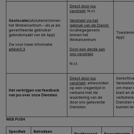
Direct door jou
verstrekt
: N.v.t.
Geolocatie
(uitsluitend binnen
Verstrekt via het
het Winkelcentrum – als je als
gebruik van de Dienst:
geverifieerde gebruiker
locatiegegevens
Toestemmi
gebruikmaakt van de App)
binnen het
App)
Winkelcentrum
Zie voor meer informatie
artikel
3.3
Door een derde aan
ons verstrekt
:
N.v.t.
Direct door jou
Gerechtva
verstrekt
: antwoorden
Verwerkin
op een vragenlijst in
om meer in
Het verkrijgen van feedback
verband met de
klant en 
van jou over onze Diensten
waardering van de
verbeter
door ons geleverde
Diensten 
Diensten.
kunnen le
WEB PUSH
Specifiek
Betrokken
Rechtsgrond
Bewaartermijn