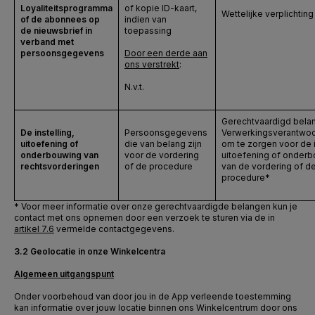
Loyaliteitsprogramma
of kopie ID-kaart,
Wettelijke verplichting
of de abonnees op
indien van
de nieuwsbrief in
toepassing
verband met
persoonsgegevens
Door een derde aan
ons verstrekt
:
N.v.t.
Gerechtvaardigd bela
De instelling,
Persoonsgegevens
Verwerkingsverantwoo
uitoefening of
die van belang zijn
om te zorgen voor de i
onderbouwing van
voor de vordering
uitoefening of onder
rechtsvorderingen
of de procedure
van de vordering of d
procedure*
* Voor meer informatie over onze gerechtvaardigde belangen kun je
contact met ons opnemen door een verzoek te sturen via de in
artikel 7.6
vermelde contactgegevens.
3.2 Geolocatie in onze Winkelcentra
Algemeen uitgangspunt
Onder voorbehoud van door jou in de App verleende toestemming
kan informatie over jouw locatie binnen ons Winkelcentrum door ons