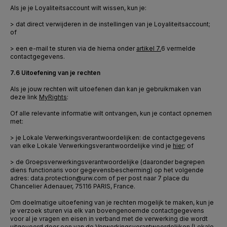
Als je je Loyaliteitsaccount wilt wissen, kun je:
> dat direct verwijderen in de instellingen van je Loyaliteitsaccount;
of
> een e-mail te sturen
via de hierna onder
artikel 7.
6
vermelde
contactgegevens.
7.6 Uitoefening van je rechten
Als je jouw rechten wilt uitoefenen dan kan je gebruikmaken van
deze link
MyRights
:
Of alle relevante informatie wilt ontvangen, kun je contact opnemen
met:
> je Lokale Verwerkingsverantwoordelijken: de contactgegevens
van elke Lokale Verwerkingsverantwoordelijke vind je
hier
; of
> de Groepsverwerkingsverantwoordelijke (daaronder begrepen
diens functionaris voor gegevensbescherming) op het volgende
adres: data.protection@urw.com of per post naar 7 place du
Chancelier Adenauer, 75116 PARIS, France.
Om doelmatige uitoefening van je rechten mogelijk te maken, kun je
je verzoek sturen via elk van bovengenoemde contactgegevens
voor al je vragen en eisen in verband met de verwerking die wordt
uitgevoerd door een van de Verwerkingsverantwoordelijken (Lokale