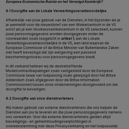
Europese Economische Ruimte en het Verenigd Koninkrijk?
6.1 Doorgifte aan de Lokale Verwerkingsverantwoordelijke
Afhankelijk van jouw gebruik van de Diensten, in het bijzonder als je
je aanmeldt voor de nieuwsbrief van een Winkelcentrum in de VS
en/of als je een Voorkeurswinkelcentrum in de VS selecteert, kunnen
jouw persoonsgegevens worden doorgegeven onder de
voorwaarden zoals toegelicht in
artikel 1
, aan de Lokale
Verwerkingsverantwoordelijke in de VS, een land waarvan de
Europese Commissie of de Britse Minister van Buitenlandse Zaken
niet heeft bevestigd dat zijn wetgeving een passend
beschermingsniveau voor persoonsgegevens biedt.
In dit verband hebben wij de desbetreffende
Modelcontractbepalingen zoals vastgesteld door de Europese
Commissie (waar van toepassing zoals gewijzigd door het Britse
Addendum zoals afgegeven door de Britse Information
Commissioner) tussen onze ondernemingen doorgevoerd om die
doorgifte te beveiligen.
6.2 Doorgifte aan onze dienstverleners
Wij maken gebruik van externe dienstverleners die ons helpen de
Diensten aan jou te leveren en die jouw persoonsgegevens namens
ons verwerken. Voor die externe dienstverleners gelden altijd
beveiligings- en geheimhoudingsverplichtingen in
overeenstemming met deze Privacyverklaring en het toepasselijk