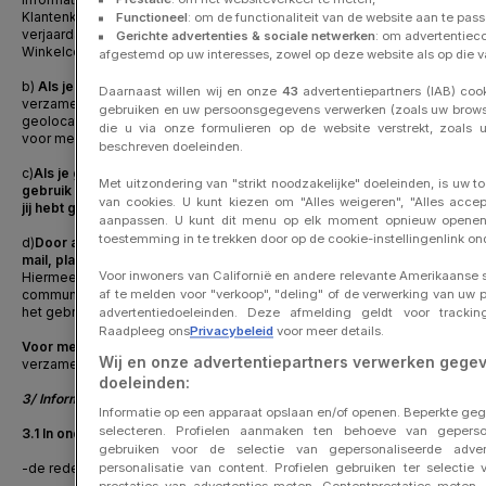
Klantenkaart is gebruikt (bijvoorbeeld: evenementen,
Functioneel
: om de functionaliteit van de website aan te pa
verjaardagscadeau) en dus over jouw aanwezigheid in ons
Gerichte advertenties & sociale netwerken
: om advertentieco
Winkelcentrum.
afgestemd op uw interesses, zowel op deze website als op die v
b)
Als je als geverifieerde gebruiker gebruikmaakt van onze App
,
Daarnaast willen wij en onze
43
advertentiepartners (IAB) coo
verzamelen wij met jouw toestemming informatie over jouw
gebruiken en uw persoonsgegevens verwerken (zoals uw browse
geolocatie om je de desbetreffende Diensten te kunnen leveren.
Zie
die u via onze formulieren op de website verstrekt, zoals 
v
oor meer informatie
artikel 3
.
beschreven doeleinden.
c)
Als je gebruikmaakt van de Website en akkoord gaat met het
Met uitzondering van "strikt noodzakelijke" doeleinden, is uw 
gebruik van niet-essentiële cookies, verzamelen wij de cookies die
van cookies. U kunt kiezen om "Alles weigeren", "Alles acce
jij hebt geaccepteerd
. Alle informatie over cookies vind je
hier
.
aanpassen. U kunt dit menu op elk moment opnieuw openen
toestemming in te trekken door op de cookie-instellingenlink o
d)
Door akkoord te gaan met het ontvangen van communicatie per e-
mail, plaatsen wij trackingpixels in de e-mails die wij u sturen.
Voor inwoners van Californië en andere relevante Amerikaanse s
Hiermee kunnen wij onder meer meten hoe effectief onze
communicatie is en deze verder verbeteren. Meer informatie over
af te melden voor "verkoop", "deling" of de verwerking van uw 
het gebruik van trackingpixels vindt u
hier
.
advertentiedoeleinden. Deze afmelding geldt voor tracki
Raadpleeg ons
Privacybeleid
voor meer details.
Voor meer informatie
over hoe wij jouw persoonsgegevens
Wij en onze advertentiepartners verwerken gege
verzamelen, zie onderstaande tabel.
doeleinden:
3/ Informatie over de verwerking van je persoonsgegevens
Informatie op een apparaat opslaan en/of openen. Beperkte ge
selecteren. Profielen aanmaken ten behoeve van gepersona
3.1 In onderstaande tabel vind je alle informatie over:
gebruiken voor de selectie van gepersonaliseerde adver
-
de reden waarom wij jouw persoonsgegevens verwerken (Doel)
personalisatie van content. Profielen gebruiken ter selectie