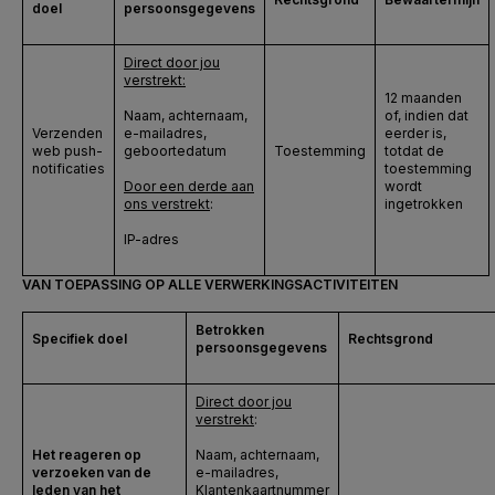
doel
persoonsgegevens
Direct door jou
verstrekt:
12 maanden
Naam, achternaam,
of, indien dat
Verzenden
e-mailadres,
eerder is,
web push-
geboortedatum
Toestemming
totdat de
notificaties
toestemming
Door een derde aan
wordt
ons verstrekt
:
ingetrokken
IP-adres
VAN TOEPASSING OP ALLE VERWERKINGSACTIVITEITEN
Betrokken
Specifiek doel
Rechtsgrond
persoonsgegevens
Direct door jou
verstrekt
:
Het reageren op
Naam, achternaam,
verzoeken van de
e-mailadres,
leden van het
Klantenkaartnummer