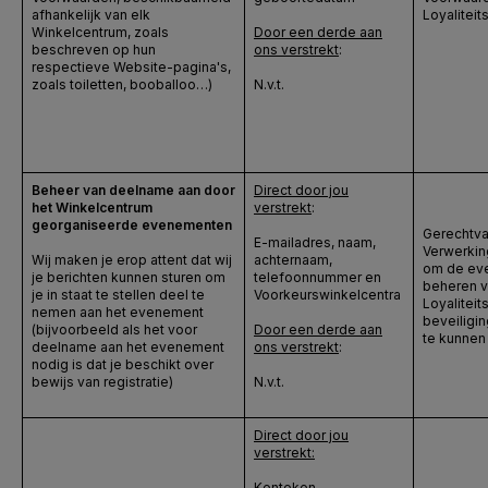
afhankelijk van elk
Loyalitei
Winkelcentrum, zoals
Door een derde aan
beschreven op hun
ons verstrekt
:
respectieve Website-pagina's,
zoals toiletten, booballoo…)
N.v.t.
Beheer van deelname aan door
Direct door jou
het Winkelcentrum
verstrekt
:
georganiseerde evenementen
Gerechtva
E-mailadres, naam,
Verwerkin
Wij maken je erop attent dat wij
achternaam,
om de ev
je berichten kunnen sturen om
telefoonnummer en
beheren v
je in staat te stellen deel te
Voorkeurswinkelcentra
Loyalitei
nemen aan het evenement
beveiligi
(bijvoorbeeld als het voor
Door een derde aan
te kunnen
deelname aan het evenement
ons verstrekt
:
nodig is dat je beschikt over
bewijs van registratie)
N.v.t.
Direct door jou
verstrekt:
Kenteken,