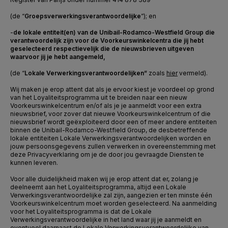
(de “
Groepsverwerkingsverantwoordelijke
”); en
-
de lokale entiteit(en) van de Unibail-Rodamco-Westfield Group die
verantwoordelijk zijn voor de Voorkeurswinkelcentra die jij hebt
geselecteerd respectievelijk die de nieuwsbrieven uitgeven
waarvoor jij je hebt aangemeld,
(de “
Lokale Verwerkingsverantwoordelijken”
zoals
hier
vermeld).
Wij maken je erop attent dat als je ervoor kiest je voordeel op grond
van het Loyaliteitsprogramma uit te breiden naar een nieuw
Voorkeurswinkelcentrum en/of als je je aanmeldt voor een extra
nieuwsbrief, voor zover dat nieuwe Voorkeurswinkelcentrum of die
nieuwsbrief wordt geëxploiteerd door een of meer andere entiteiten
binnen de Unibail-Rodamco-Westfield Group, de desbetreffende
lokale entiteiten Lokale Verwerkingsverantwoordelijken worden en
jouw persoonsgegevens zullen verwerken in overeenstemming met
deze Privacyverklaring om je de door jou gevraagde Diensten te
kunnen leveren.
Voor alle duidelijkheid maken wij je erop attent dat er, zolang je
deelneemt aan het Loyaliteitsprogramma, altijd een Lokale
Verwerkingsverantwoordelijke zal zijn, aangezien er ten minste één
Voorkeurswinkelcentrum moet worden geselecteerd. Na aanmelding
voor het Loyaliteitsprogramma is dat de Lokale
Verwerkingsverantwoordelijke in het land waar jij je aanmeldt en
eventueel daarnaast de Lokale Verwerkingsverantwoordelijke van