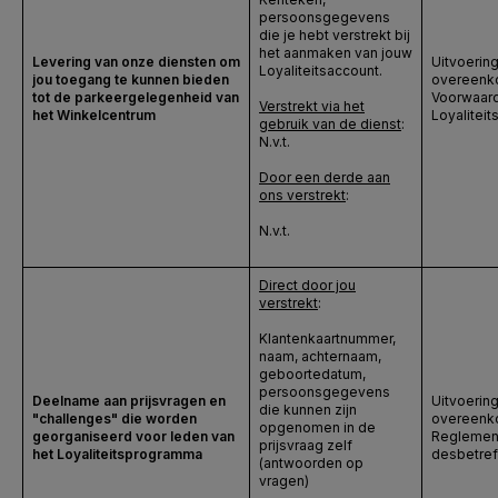
persoonsgegevens
die je hebt verstrekt bij
het aanmaken van jouw
Levering van onze diensten om
Uitvoerin
Loyaliteitsaccount.
jou toegang te kunnen bieden
overeenko
tot de parkeergelegenheid van
Voorwaard
Verstrekt via het
het Winkelcentrum
Loyalitei
gebruik van de dienst
:
N.v.t.
Door een derde aan
ons verstrekt
:
N.v.t.
Direct door jou
verstrekt
:
Klantenkaartnummer,
naam, achternaam,
geboortedatum,
persoonsgegevens
Deelname aan prijsvragen en
Uitvoerin
die kunnen zijn
"challenges" die worden
overeenko
opgenomen in de
georganiseerd voor leden van
Reglemen
prijsvraag zelf
het Loyaliteitsprogramma
desbetref
(antwoorden op
vragen)