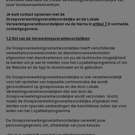
jouw Voorkeurswinkelcentrum.
Je kunt contact opnemen met de
Groepsverwerkingsverantwoordelijke en de Lokale
Verwerkingsverantwoordelijken via de hierna in
artikel 7.
6
vermelde
contactgegevens.
1.2 Rol van de Verwerkingsverantwoordelijken
De Groepsverwerkingsverantwoordelijke heeft verschillende
verwerkersovereenkomsten en dienstenovereenkomsten
afgesloten met dienstverleners om jou de technische mogelijkheid
te bieden om je aan te melden voor het Loyaliteitsprogramma of om
de Website en de App te downloaden en te gebruiken.
De Groepsverwerkingsverantwoordelijke is ook verantwoordelijk
voor het opstellen van bepaalde communicatie die wordt
gecoördineerd op groepsniveau en die door Lokale
Verwerkingsverantwoordelijken dan wel door de
Groepsverwerkingsverantwoordelijke wordt verzonden. Voorts
maakt de Groepsverwerkingsverantwoordelijke afspraken met
derden over speciale aanbiedingen die beschikbaar zullen zijn voor
leden van het Loyaliteitsprogramma.
De Groepsverwerkingsverantwoordelijke verwerkt jouw
persoonsgegevens om, afhankelijk van jouw keuzes:
-
Als je je aanmeldt voor het Loyaliteitsprogramma: