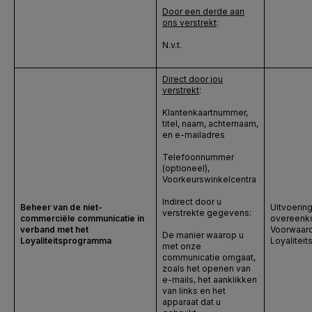
Door een derde aan
ons verstrekt
:
N.v.t.
Direct door jou
verstrekt
:
Klantenkaartnummer,
titel, naam, achternaam,
en e-mailadres
Telefoonnummer
(optioneel),
Voorkeurswinkelcentra
Indirect door u
Beheer van de niet-
Uitvoerin
verstrekte gegevens:
commerciële communicatie in
overeenko
verband met het
Voorwaard
De manier waarop u
Loyaliteitsprogramma
Loyalitei
met onze
communicatie omgaat,
zoals het openen van
e-mails, het aanklikken
van links en het
apparaat dat u