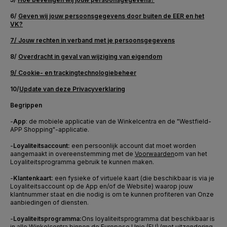
6/
Geven
wij jouw persoonsgegevens door buiten de EER en het
VK?
7/
Jouw rechten in verband met je persoonsgegevens
8/
Overdracht in geval van wijziging van eigendom
9/
Cookie- en trackingtechnologiebeheer
10/
Update van deze Privacyverklaring
Begrippen
-
App
: de mobiele applicatie van de Winkelcentra en de "Westfield-
APP Shopping"-applicatie.
-
Loyaliteitsaccount:
een persoonlijk account dat moet worden
aangemaakt in overeenstemming met de
Voorwaarden
om van het
Loyaliteitsprogramma gebruik te kunnen maken.
-
Klantenkaart:
een fysieke of virtuele kaart (die beschikbaar is via je
Loyaliteitsaccount op de App en/of de Website) waarop jouw
klantnummer staat en die nodig is om te kunnen profiteren van Onze
aanbiedingen of diensten.
-
Loyaliteitsprogramma:
Ons loyaliteitsprogramma dat beschikbaar is
in alle Winkelcentra binnen de Europese Unie (EU) (met uitzondering