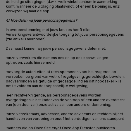
de huidige uitdagingen (d.w.z. welk winkelcentrum in aanmerking
komt, wanneer de uitdaging plaatsvindt, of er een beloning is, enz)
verwijzen wij naar de app.
4/ Hoe delen wij jouw persoonsgegevens?
In overeenstemming met jouw keuzes heeft elke
Verwerkingsverantwoordelijke toegang tot jouw persoonsgegevens
(zie
artikel 1
hierboven).
Daarnaast kunnen wij jouw persoonsgegevens delen met:
·
onze verwerkers die namens ons en op onze aanwijzingen
optreden, zoals
hier
vermeld
;
·
bevoegde autoriteiten of rechtspersonen voor het reageren op
verzoeken op grond van wet- of regelgeving, gerechtelijke bevelen,
dagvaardingen als getuige of gedaagde, indien dat noodzakelijk is
om te voldoen aan de toepasselijke wetgeving;
·
een rechtverkrijgende, als persoonsgegevens worden
overgedragen in het kader van de verkoop of een andere overdracht
van (een deel van) onze activa aan een andere onderneming;
·
onze verzekeraars, advocaten, andere adviseurs en rechters bij het
handhaven van vorderingen en/of het verdedigen van ons standpunt
·
partners die op Onze Site en/of Onze App Diensten publiceren