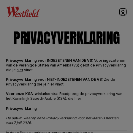
nav
PRIVACYVERKLARING
Privacyverklaring voor INGEZETENEN VAN DE VS:
Voor ingezetenen
van de Verenigde Staten van Amerika (VS) geldt de Privacyverklaring
die je
hier
vindt.
Privacyverklaring voor NIET-INGEZETENEN VAN DE VS:
Zie de
Privacyverklaring die je
hier
vindt.
Voor onze KSA-winkelcentra:
Raadpleeg de privacyverklaring van
het Koninkrijk Saoedi-Arabië (KSA), die
hier
.
Privacyverklaring
De datum waarop deze Privacyverklaring voor het laatst is herzien
was
7 juli 2026
.
In deze Privacyverklaring wordt toegelicht hoe de