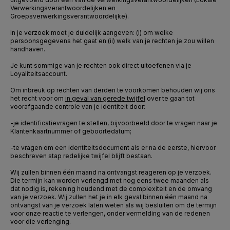
Verwerkingsverantwoordelijken en
Groepsverwerkingsverantwoordelijke).
In je verzoek moet je duidelijk aangeven: (i) om welke
persoonsgegevens het gaat en (ii) welk van je rechten je zou willen
handhaven.
Je kunt sommige van je rechten ook direct uitoefenen via je
Loyaliteitsaccount.
Om inbreuk op rechten van derden te voorkomen behouden wij ons
het recht voor om
in geval van gerede twijfel
over te gaan tot
voorafgaande controle van je identiteit door:
-
je identificatievragen te stellen, bijvoorbeeld door te vragen naar je
Klantenkaartnummer of geboortedatum;
-
te vragen om een identiteitsdocument als er na de eerste, hiervoor
beschreven stap redelijke twijfel blijft bestaan.
Wij zullen binnen één maand na ontvangst reageren op je verzoek.
Die termijn kan worden verlengd met nog eens twee maanden als
dat nodig is, rekening houdend met de complexiteit en de omvang
van je verzoek. Wij zullen het je in elk geval binnen één maand na
ontvangst van je verzoek laten weten als wij besluiten om de termijn
voor onze reactie te verlengen, onder vermelding van de redenen
voor die verlenging.