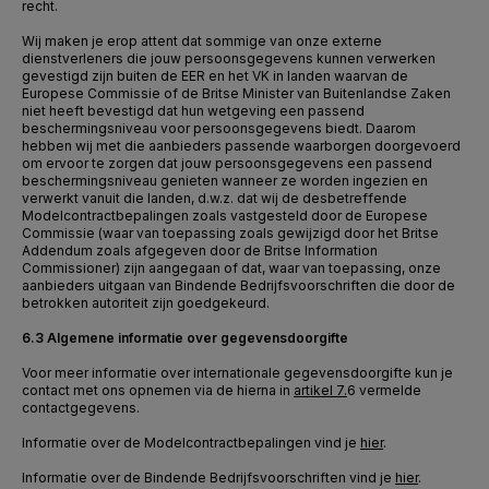
recht.
Wij maken je erop attent dat sommige van onze externe
dienstverleners die jouw persoonsgegevens kunnen verwerken
gevestigd zijn buiten de EER en het VK in landen waarvan de
Europese Commissie of de Britse Minister van Buitenlandse Zaken
niet heeft bevestigd dat hun wetgeving een passend
beschermingsniveau voor persoonsgegevens biedt. Daarom
hebben wij met die aanbieders passende waarborgen doorgevoerd
om ervoor te zorgen dat jouw persoonsgegevens een passend
beschermingsniveau genieten wanneer ze worden ingezien en
verwerkt vanuit die landen, d.w.z. dat wij de desbetreffende
Modelcontractbepalingen zoals vastgesteld door de Europese
Commissie (waar van toepassing zoals gewijzigd door het Britse
Addendum zoals afgegeven door de Britse Information
Commissioner) zijn aangegaan of dat, waar van toepassing, onze
aanbieders uitgaan van Bindende Bedrijfsvoorschriften die door de
betrokken autoriteit zijn goedgekeurd.
6.3 Algemene informatie over gegevensdoorgifte
Voor meer informatie over internationale gegevensdoorgifte kun je
contact met ons opnemen via de hierna in
artikel 7.
6
vermelde
contactgegevens.
Informatie over de Modelcontractbepalingen vind je
hier
.
Informatie over de Bindende Bedrijfsvoorschriften vind je
hier
.