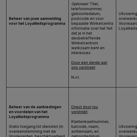
Optioneel
: Titel,
telefoonnummer,
geboortedatum,
Uitvoerin
Beheer van jouw aanmelding
postcode en voor
overeenko
voor het Loyaliteitsprogramma
bepaalde Winkelcentra
Voorwaard
informatie over het feit
Loyalitei
dat je in het
desbetreffende
Winkelcentrum
werkzaam bent en
interesses.
Door een derde aan
ons verstrekt
:
N.v.t.
Beheer van de aanbiedingen
Direct door jou
en voordelen van het
verstrekt
:
Loyaliteitsprogramma
Klantenkaartnummer,
Gratis toegang tot diensten (in
barcode, naam,
Uitvoerin
overeenstemming met de
achternaam, en
overeenko
Voorwaarden, beschikbaarheid
geboortedatum
Voorwaard