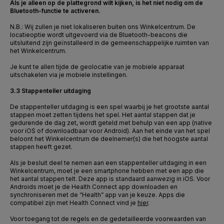
Als je alleen op de plattegrond wilt kijken, is het niet nodig om de
Bluetooth-functie te activeren.
N.B.: Wij zullen je niet lokaliseren buiten ons Winkelcentrum. De
locatieoptie wordt uitgevoerd via de Bluetooth-beacons die
uitsluitend zijn geïnstalleerd in de gemeenschappelijke ruimten van
het Winkelcentrum.
Je kunt te allen tijde de geolocatie van je mobiele apparaat
uitschakelen via je mobiele instellingen.
3.3 Stappenteller uitdaging
De stappenteller uitdaging is een spel waarbij je het grootste aantal
stappen moet zetten tijdens het spel. Het aantal stappen dat je
gedurende de dag zet, wordt geteld met behulp van een app (native
voor iOS of downloadbaar voor Android). Aan het einde van het spel
beloont het Winkelcentrum de deelnemer(s) die het hoogste aantal
stappen heeft gezet.
Als je besluit deel te nemen aan een stappenteller uitdaging in een
Winkelcentrum, moet je een smartphone hebben met een app die
het aantal stappen telt. Deze app is standaard aanwezig in iOS. Voor
Androids moet je de Health Connect app downloaden en
synchroniseren met de “Health” app van je keuze. Apps die
compatibel zijn met Health Connect vind je
hier
.
Voor toegang tot de regels en de gedetailleerde voorwaarden van