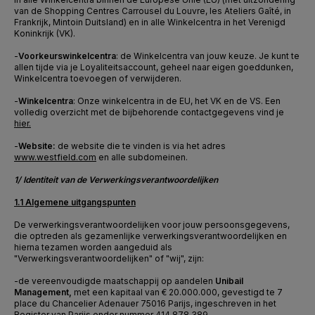
van de Shopping
Centres
Carrousel du Louvre, les Ateliers
Gaîté
, in
Frankrijk,
Minto
in Duitsland) en in alle Winkelcentra in het Verenigd
Koninkrijk (VK)
.
-
Voorkeurswinkelcentra
: de Winkelcentra van jouw keuze. Je kunt te
allen tijde via je Loyaliteitsaccount, geheel naar eigen goeddunken,
Winkelcentra toevoegen of verwijderen.
-
Winkelcentra
: Onze winkelcentra in de EU, het VK en de VS. Een
volledig overzicht met de bijbehorende contactgegevens vind je
hier.
-
Website:
de website die te vinden is via het adres
www.westfield.com
en alle subdomeinen
.
1/ Identiteit van de Verwerkingsverantwoordelijken
1.1 Algemene uitgangspunten
De verwerkingsverantwoordelijken voor jouw persoonsgegevens,
die optreden als gezamenlijke verwerkingsverantwoordelijken en
hierna tezamen worden aangeduid als
"Verwerkingsverantwoordelijken" of "wij", zijn:
-
de vereenvoudigde maatschappij op aandelen
Unibail
Management,
met een kapitaal van € 20.000.000, gevestigd te 7
place du Chancelier Adenauer 75016 Parijs, ingeschreven in het
Register van Parijs onder nummer 414 878 389