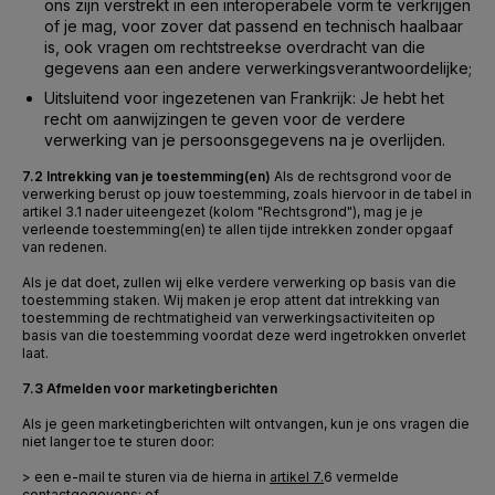
ons zijn verstrekt in een interoperabele vorm te verkrijgen
of je mag, voor zover dat passend en technisch haalbaar
is, ook vragen om rechtstreekse overdracht van die
gegevens aan een andere verwerkingsverantwoordelijke;
Uitsluitend voor ingezetenen van Frankrijk: Je hebt het
recht om aanwijzingen te geven voor de verdere
verwerking van je persoonsgegevens na je overlijden.
7.2 Intrekking van je toestemming(en)
Als de rechtsgrond voor de
verwerking berust op jouw toestemming, zoals hiervoor in de tabel in
artikel 3.1 nader uiteengezet (kolom "Rechtsgrond"), mag je je
verleende toestemming(en) te allen tijde intrekken zonder opgaaf
van redenen.
Als je dat doet, zullen wij elke verdere verwerking op basis van die
toestemming staken. Wij maken je erop attent dat intrekking van
toestemming de rechtmatigheid van verwerkingsactiviteiten op
basis van die toestemming voordat deze werd ingetrokken onverlet
laat.
7.3 Afmelden voor marketingberichten
Als je geen marketingberichten wilt ontvangen, kun je ons vragen die
niet langer toe te sturen door:
> een e-mail te sturen
via de hierna in
artikel 7.
6
vermelde
contactgegevens; of