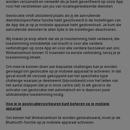
worden verzameld en verwerkt als je bent geverifieerd op onze App
voor het verstrekken aan jou van locatiegerelateerde diensten.
Geolocatie vindt uitsluitend plaats als jij de aanvullende
diensten/specifieke functie hebt geactiveerd in de instellingen van
de App die je op je mobiele apparaat hebt gedownload. Je kunt die
aanvullende diensten te allen tijde in de instellingen deactiveren.
Wij maken je erop attent dat als je toestemming hebt verleend, die
toestemming onmiddellijk van kracht is voor alle verdere
verbindingen op onze App en voor alle verdere bezoeken aan ons
Winkelcentrum binnen 12 maanden na eerste verbinding, tenzij je je
toestemming intrekt.
Om mee te kunnen doen aan bepaalde challenges kan je worden
gevraagd om geolocatie op je mobiele apparaat te activeren. In dat
geval wordt dit verzoek gekoppeld aan het specifieke type
challenge waaraan je deelneemt (bijvoorbeeld voor het tellen van
het aantal stappen dat je in onze centra zet). In elk geval is de
activatie van geolocatie niet automatisch en is daarvoor jouw
uitdrukkelijke toestemming nodig.
Hoe je je geolocatievoorkeuren kunt beheren op je mobiele
apparaat
Om binnen het Winkelcentrum te worden gelokaliseerd, moet je de
Bluetooth-functie op je mobiele apparaat activeren.