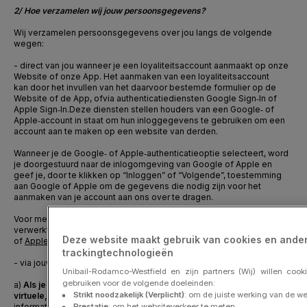
2/ Hoe verzamelen wij jouw persoonsgegevens?
Wij verzamelen persoonsgegevens over jou langs de volgende
wegen:
- direct van jou
w
anneer je
een
loyaliteitsaccount aanmaakt op onze
Website of onze App
. Het aanmaken van een loyaliteitsaccount
kan
door het invullen van het daarvoor bestemde formulier op de
Website of de App, of
via authenticatiediensten Google
Sign
‑
In of
Apple
Sign
‑
In.
Deze diensten stellen houders van een Google
‑
of
Apple
‑
account in staat om hun inloggegevens te gebruiken om een
account aan te maken op een website van derden.
Wanneer je de Google
‑
of Apple
‑
authenticatieoptie selecteert, word
je doorgestuurd naar de inlogomgeving van Google of Apple en
geef je, door te klikken op “Inloggen” of “Volgende”, toestemming
aan Google of Apple om de gegevens die nodig zijn voor het
aanmaken van je account aan ons over te dragen.
Voor meer informatie over hoe je gegevens in dit kader worden
verwerkt, verwijzen we je naar het privacybeleid van
Google
Deze website maakt gebruik van cookies en ande
of
Apple
.
trackingtechnologieën
- via jouw gebruik van de Diensten.
Unibail-Rodamco-Westfield en zijn partners (Wij) willen cook
gebruiken voor de volgende doeleinden:
a)
Als je gebruikmaakt van de Klantenkaart, daaronder begrepen de
Strikt noodzakelijk (Verplicht)
: om de juiste werking van de w
virtuele, als die wordt gescand tijdens jouw bezoek,
verzamelen wij
informatie met betrekking tot het soort Dienst waarvoor je
Prestatie
: om het websiteverkeer te meten,