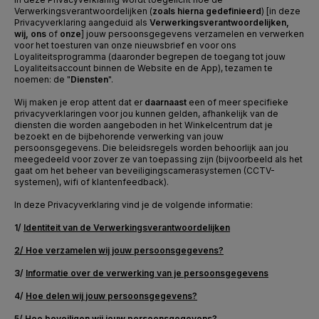
Verwerkingsverantwoordelijken (
zoals hierna gedefinieerd
) [in deze
Privacyverklaring aangeduid als
Verwerkingsverantwoordelijken,
wij, ons
of
onze
] jouw persoonsgegevens verzamelen en verwerken
voor het toesturen van onze nieuwsbrief en voor ons
Loyaliteitsprogramma (daaronder begrepen de toegang tot jouw
Loyaliteitsaccount binnen de Website en de App), tezamen te
noemen: de "
Diensten
".
Wij maken je erop attent dat er
daarnaast
een of meer specifieke
privacyverklaringen voor jou kunnen gelden, afhankelijk van de
diensten die worden aangeboden in het Winkelcentrum dat je
bezoekt en de bijbehorende verwerking van jouw
persoonsgegevens. Die beleidsregels worden behoorlijk aan jou
meegedeeld voor zover ze van toepassing zijn (bijvoorbeeld als het
gaat om het beheer van beveiligingscamerasystemen (CCTV-
systemen), wifi of klantenfeedback).
In deze Privacyverklaring vind je de volgende informatie:
1/
Identiteit van de Verwerkingsverantwoordelijken
2/
Hoe verzamelen wij jouw persoonsgegevens?
3/
Informatie over de verwerking van je persoonsgegevens
4/
Hoe delen wij
jouw persoonsgegevens?
5/
Hoe beveiligen
wij jouw persoonsgegevens?