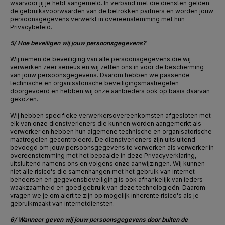
waarvoor jij je hebt aangemeld. In verband met die diensten gelden
de gebruiksvoorwaarden van de betrokken partners en worden jouw
persoonsgegevens verwerkt in overeenstemming met hun
Privacybeleid.
5/ Hoe beveiligen wij jouw persoonsgegevens?
Wij nemen de beveiliging van alle persoonsgegevens die wij
verwerken zeer serieus en wij zetten ons in voor de bescherming
van jouw persoonsgegevens. Daarom hebben we passende
technische en organisatorische beveiligingsmaatregelen
doorgevoerd en hebben wij onze aanbieders ook op basis daarvan
gekozen.
Wij hebben specifieke verwerkersovereenkomsten afgesloten met
elk van onze dienstverleners die kunnen worden aangemerkt als
verwerker en hebben hun algemene technische en organisatorische
maatregelen gecontroleerd. De dienstverleners zijn uitsluitend
bevoegd om jouw persoonsgegevens te verwerken als verwerker in
overeenstemming met het bepaalde in deze Privacyverklaring,
uitsluitend namens ons en volgens onze aanwijzingen. Wij kunnen
niet alle risico's die samenhangen met het gebruik van internet
beheersen en gegevensbeveiliging is ook afhankelijk van ieders
waakzaamheid en goed gebruik van deze technologieën. Daarom
vragen we je om alert te zijn op mogelijk inherente risico's als je
gebruikmaakt van internetdiensten.
6/ Wanneer geven wij jouw persoonsgegevens door buiten de