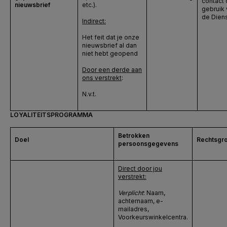
contact 
nieuwsbrief
etc.).
gebruik
de Dien
Indirect:
Het feit dat je onze
nieuwsbrief al dan
niet hebt geopend
Door een derde aan
ons verstrekt
:
N.v.t.
LOYALITEITSPROGRAMMA
Betrokken
Doel
Rechtsgr
persoonsgegevens
Direct door jou
verstrekt:
Verplicht
: Naam,
achternaam, e-
mailadres,
Voorkeurswinkelcentra.