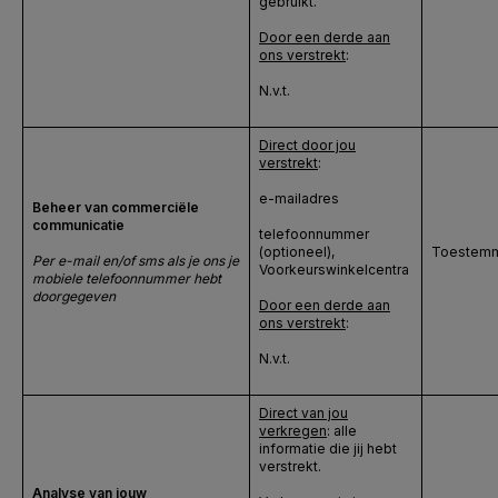
gebruikt.
Door een derde aan
ons verstrekt
:
N.v.t.
Direct door jou
verstrekt
:
e-mailadres
Beheer van commerciële
communicatie
telefoonnummer
(optioneel),
Toestem
Per e-mail en/of sms als je ons je
Voorkeurswinkelcentra
mobiele telefoonnummer hebt
doorgegeven
Door een derde aan
ons verstrekt
:
N.v.t.
Direct van jou
verkregen
: alle
informatie die jij hebt
verstrekt.
Analyse van jouw