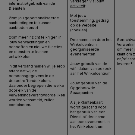
Verkregen via jouw
informatie/gebruik van de
activiteit
:
Diensten
Met jouw
Ø
om jou gepersonaliseerde
toestemming, gedrag
aanbiedingen te kunnen
op de Website
aanbieden en/of
(cookies)
Ø
om meer inzicht te krijgen in
Deelname aan door het
Gerechtva
jouw verwachtingen en
Winkelcentrum
Verwerkin
behoeften en nieuwe functies
georganiseerde
om meer in
en diensten te kunnen
evenementen
klant om 
ontwikkelen
en/of aan
Jouw gebruik van de
leveren*
In dit verband maken wij je erop
wifi: datum van bezoek
attent dat wij de
aan het Winkelcentrum
persoonsgegevens in de
desbetreffende kolom,
Jouw gebruik van de
daaronder begrepen die welke
Opgebouwde
door elk van de
Spaarpunten
Verwerkingsverantwoordelijken
worden verzameld, zullen
Als je Klantenkaart
combineren.
wordt gescand voor
het gebruik van een
Dienst of deelname
aan een evenement in
het Winkelcentrum