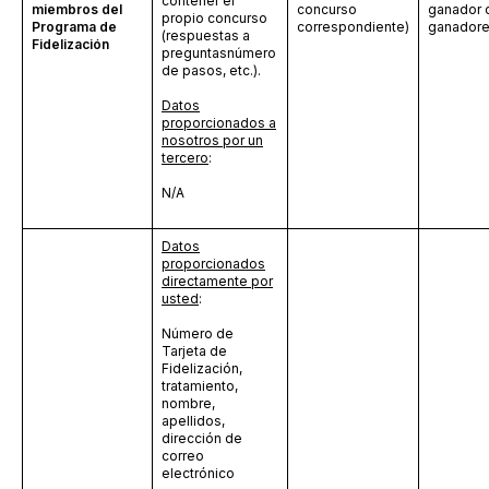
contener el
miembros del
concurso
ganador 
propio concurso
Programa de
correspondiente)
ganador
(respuestas a
Fidelización
preguntas
número
de pasos, etc.).
Datos
proporcionados a
nosotros por un
tercero
:
N/A
Datos
proporcionados
directamente por
usted
:
Número de
Tarjeta de
Fidelización,
tratamiento,
nombre,
apellidos,
dirección de
correo
electrónico