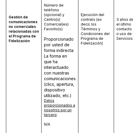
Número de
teléfono
(opcional) y
Ejecución del
Gestión de
Centro(s)
contrato (es
3 años d
comunicaciones
Comercial(es)
decir, los
el último
no comerciales
Favorito(s)
Términos y
contacto 
relacionadas con
Condiciones del
o uso de 
el Programa de
Programa de
Servicios
Proporcionado
Fidelización
Fidelización)
por usted de
forma indirecta:
La forma en
que ha
interactuado
con nuestras
comunicaciones
(clics, apertura,
dispositivo
utilizado, etc.)
Datos
proporcionados a
nosotros por un
tercero
:
N/A