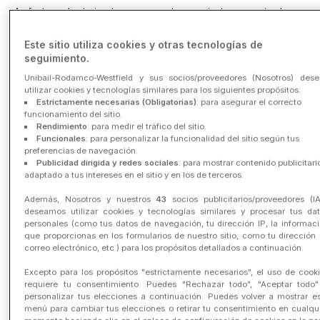
A efectos aclaratorios, tenga en cuenta que mientras sea miembro
del Programa de Fidelización, existirá siempre un Responsable Local
del Tratamiento, ya que es necesario seleccionar al menos un Centro
Este sitio utiliza cookies y otras tecnologías de
Comercial Favorito. Al adherirse al Programa de Fidelización, el
Responsable Local del Tratamiento será el de su país de adhesión y,
seguimiento.
en su caso, el Responsable Local del Tratamiento adicional de su
Unibail-Rodamco-Westfield y sus socios/proveedores (Nosotros) des
Centro Comercial Favorito.
utilizar cookies y tecnologías similares para los siguientes propósitos:
Estrictamente necesarias (Obligatorias)
: para asegurar el correcto
Puede ponerse en contacto con el Responsable del Tratamiento del
Grupo y con los Responsables Locales del Tratamiento de la forma
funcionamiento del sitio.
especificada más adelante en el
apartado 7.6
Rendimiento
: para medir el tráfico del sitio.
Funcionales
: para personalizar la funcionalidad del sitio según tus
1.2 - Funciones de los Responsables del Tratamiento
preferencias de navegación.
Publicidad dirigida y redes sociales
: para mostrar contenido publicitari
El Responsable del Tratamiento del Grupo ha celebrado varios
adaptado a tus intereses en el sitio y en los de terceros.
acuerdos de tratamiento de datos y contratos de prestación de
servicios con diferentes proveedores para poner a disposición de
Además, Nosotros y nuestros
43
socios publicitarios/proveedores (I
usted los medios técnicos que le permitan adherirse al Programa de
deseamos utilizar cookies y tecnologías similares y procesar tus da
Fidelización, usar el Sitio Web o descargar la App.
personales (como tus datos de navegación, tu dirección IP, la informac
que proporcionas en los formularios de nuestro sitio, como tu dirección
El Responsable del Tratamiento del Grupo también se encargará de
correo electrónico, etc.) para los propósitos detallados a continuación.
elaborar una serie de comunicaciones, coordinadas a nivel del
grupo, que serán enviadas por los Responsables Locales del
Excepto para los propósitos "estrictamente necesarios", el uso de cook
Tratamiento o por el propio Responsable del Tratamiento del Grupo.
requiere tu consentimiento. Puedes "Rechazar todo", "Aceptar todo
Además, el Responsable del Tratamiento del Grupo negociará con
personalizar tus elecciones a continuación. Puedes volver a mostrar e
terceros el lanzamiento de ofertas especiales a las que podrán
acceder los miembros del Programa de Fidelización.
menú para cambiar tus elecciones o retirar tu consentimiento en cualqu