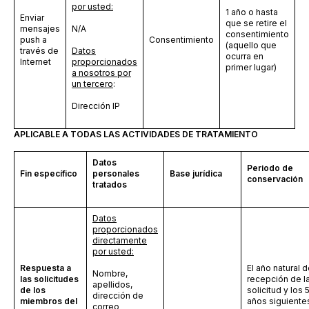
por usted
:
1 año o hasta
Enviar
que se retire el
mensajes
N/A
consentimiento
push a
Consentimiento
(aquello que
través de
Datos
ocurra en
Internet
proporcionados
primer lugar)
a nosotros por
un tercero
:
Dirección IP
APLICABLE A TODAS LAS ACTIVIDADES DE TRATAMIENTO
Datos
Periodo de
Fin específico
personales
Base jurídica
conservación
tratados
Datos
proporcionados
directamente
por usted:
Respuesta a
El año natural 
Nombre,
las solicitudes
recepción de l
apellidos,
de los
solicitud y los 
dirección de
miembros del
años siguiente
correo