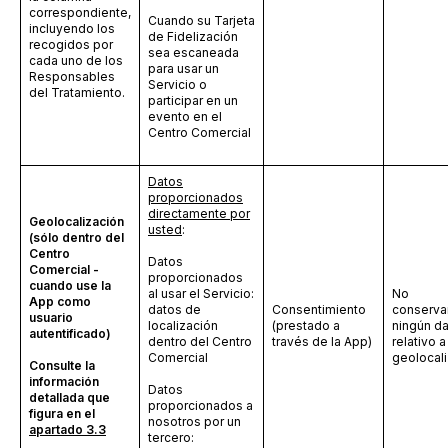
correspondiente,
Cuando su Tarjeta
incluyendo los
de Fidelización
recogidos por
sea escaneada
cada uno de los
para usar un
Responsables
Servicio o
del Tratamiento.
participar en un
evento en el
Centro Comercial
Datos
proporcionados
directamente por
Geolocalización
usted
:
(sólo dentro del
Centro
Datos
Comercial -
proporcionados
cuando use la
al usar el Servicio:
No
App como
datos de
Consentimiento
conserv
usuario
localización
(prestado a
ningún d
autentificado)
dentro del Centro
través de la App)
relativo a
Comercial
geolocal
Consulte la
información
Datos
detallada que
proporcionados a
figura en el
nosotros por un
apartado 3.3
tercero: