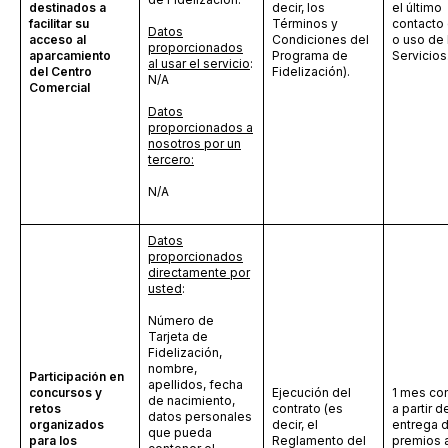
destinados a
decir, los
el último
facilitar su
Términos y
contacto 
Datos
acceso al
Condiciones del
o uso de 
proporcionados
aparcamiento
Programa de
Servicios
al usar el servicio
:
del Centro
Fidelización).
N/A
Comercial
Datos
proporcionados a
nosotros por un
tercero:
N/A
Datos
proporcionados
directamente por
usted
:
Número de
Tarjeta de
Fidelización,
nombre,
Participación en
apellidos, fecha
concursos y
Ejecución del
1 mes co
de nacimiento,
retos
contrato (es
a partir d
datos personales
organizados
decir, el
entrega d
que pueda
para los
Reglamento del
premios a