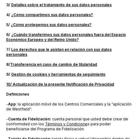
3/
Detalles sobre el tratamiento de sus datos personales
4/
¿
Cómo compartimos sus datos personales?
5/
¿Cómo protegemos sus datos personales?
6/
¿Cuándo transferimos sus datos personales fuera del Espacio
Económico Europeo y del Reino Unido?
7/
Los derechos que le asisten en relación con sus datos
personales
8/
Transferencia en caso de cambio de titularidad
9/
Gesti
ó
n de cookies y herramientas de seguimiento
10/
Actualización de la presente Notificación de Privacidad
Definiciones
-
App
: la aplicación móvil de los Centros Comerciales y la “aplicación
de Westfield”.
-
Cuenta de Fidelización:
cuenta personal que usted debe crear de
conformidad con los
Términos y Condicione
s para poder
beneficiarse del Programa de Fidelización.
-
Tarjeta de Fidelización
: tarjeta física o virtual (disponible dentro de