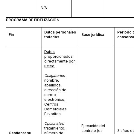
N/A
PROGRAMA DE FIDELIZACIÓN
Datos personales
Periodo 
Fin
Base jurídica
tratados
conserva
Datos
proporcionados
directamente por
usted:
Obligatorios
:
nombre,
apellidos,
dirección de
correo
electrónico,
Centros
Comerciales
Favoritos.
Opcionales
:
Ejecución del
tratamiento,
contrato (es
3
años d
Gestionar su
número de