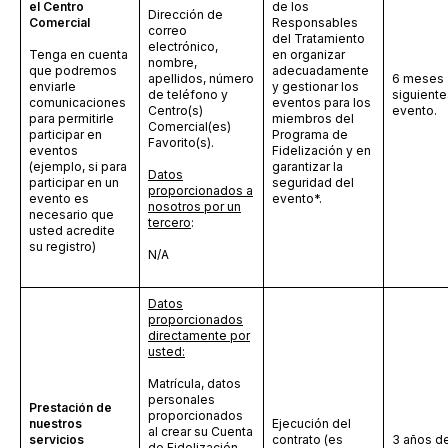
el Centro
de los
Dirección de
Comercial
Responsables
correo
del Tratamiento
electrónico,
Tenga en cuenta
en organizar
nombre,
que podremos
adecuadamente
apellidos, número
6 meses
enviarle
y gestionar los
de teléfono y
siguiente
comunicaciones
eventos para los
Centro(s)
evento.
para permitirle
miembros del
Comercial(es)
participar en
Programa de
Favorito(s).
eventos
Fidelización y en
(ejemplo, si para
garantizar la
Datos
participar en un
seguridad del
proporcionados a
evento es
evento*.
nosotros por un
necesario que
tercero
:
usted acredite
su registro)
N/A
Datos
proporcionados
directamente por
usted:
Matrícula, datos
personales
Prestación de
proporcionados
nuestros
Ejecución del
al crear su Cuenta
servicios
contrato (es
3 años d
de Fidelización.