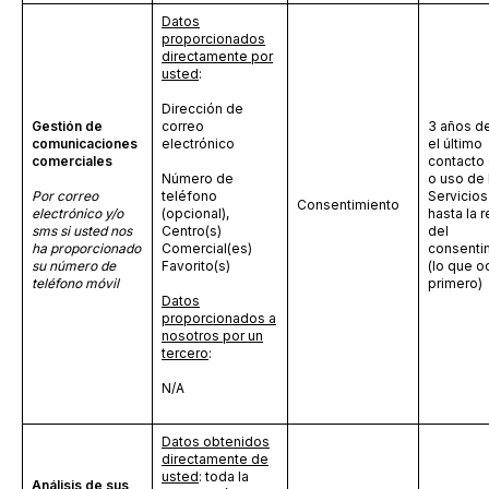
Datos
proporcionados
directamente por
usted
:
Dirección de
Gestión de
correo
3 años d
comunicaciones
electrónico
el último
comerciales
contacto 
Número de
o uso de 
Por correo
teléfono
Servicios
Consentimiento
electrónico y/o
(opcional),
hasta la r
sms si usted nos
Centro(s)
del
ha proporcionado
Comercial(es)
consenti
su número de
Favorito(s)
(lo que o
teléfono móvil
primero)
Datos
proporcionados a
nosotros por un
tercero
:
N/A
Datos obtenidos
directamente de
usted
: toda la
Análisis de sus