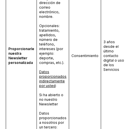
dirección de
correo
electrónico,
nombre.
Opcionales:
tratamiento,
apellidos,
número de
3 años
teléfono,
desde el
Proporcionarle
intereses (por
último
nuestra
ejemplo:
Consentimiento
contacto
Newsletter
deporte,
digital o uso
personalizada
compras, etc.).
de los
Servicios
Datos
proporcionados
indirectamente
por usted
:
Si ha abierto o
no nuestro
Newsletter
Datos
proporcionados
a nosotros por
un tercero: