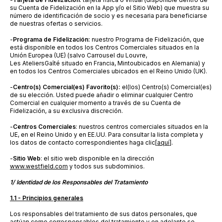
su Cuenta de Fidelización en la App y/o el Sitio Web) que muestra su
número de identificación de socio y es necesaria para beneficiarse
de nuestras ofertas o servicios.
-
Programa de Fidelización:
nuestro Programa de Fidelización, que
está disponible en todos los Centros Comerciales situados en la
Unión Europea (UE) (salvo
Carrousel
du Louvre,
Les
Ateliers
Gaîté
situado en Francia,
Minto
ubicados en Alemania) y
en todos los Centros Comerciales ubicados en el Reino Unido (UK)
.
-
Centro(s) Comercial(es) Favorito(s)
:
el(los) Centro(s) Comercial(es)
de su elección. Usted puede añadir o eliminar cualquier Centro
Comercial en cualquier momento a través de su Cuenta de
Fidelización, a su exclusiva discreción.
-
Centros Comerciales
: nuestros centros comerciales situados en la
UE, en el Reino Unido y en EE.UU. Para consultar la lista completa y
los datos de contacto correspondientes
haga clic
[
aquí]
.
-
Sitio Web
: el sitio web disponible en la dirección
www.westfield.com
y todos sus subdominios.
1/ Identidad de los Responsables del Tratamiento
1.1 - Principios generales
Los responsables del tratamiento de sus datos personales, que
actúan como corresponsables del tratamiento y en adelante se