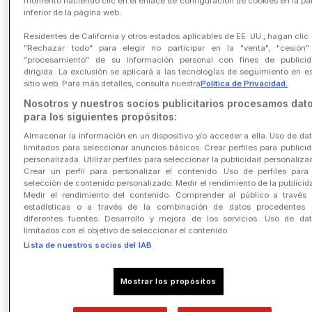
momento haciendo clic en el enlace de configuración de cookies en la pa
El Responsable del Tratamiento del Grupo llevará a cabo el
inferior de la página web.
tratamiento de sus datos personales para los siguientes fines, en
función de las opciones que usted elija:
Residentes de California y otros estados aplicables de EE. UU., hagan clic
"Rechazar todo" para elegir no participar en la "venta", "cesión"
-
Si usted se adhiere al Programa de Fidelización:
“procesamiento” de su información personal con fines de publicid
dirigida. La exclusión se aplicará a las tecnologías de seguimiento en e
o
Gestionar su adhesión al Programa de Fidelización;
sitio web. Para más detalles, consulta nuestra
Política de Privacidad.
o
Analizar el uso que usted haga de los Servicios dentro del/de los
Nosotros y nuestros socios publicitarios procesamos dat
Centro(s) Comercial(es), tal y como se detalla más adelante en el
para los siguientes propósitos:
apartado 3, para informarle sobre ofertas personalizadas y eventos
que puedan ser de su interés;
Almacenar la información en un dispositivo y/o acceder a ella. Uso de da
limitados para seleccionar anuncios básicos. Crear perfiles para publici
o
Enviarle comunicaciones sobre la marca Westfield o sobre el
personalizada. Utilizar perfiles para seleccionar la publicidad personaliza
Programa de Fidelización.
Crear un perfil para personalizar el contenido. Uso de perfiles para
selección de contenido personalizado. Medir el rendimiento de la publicid
-
Si se suscribe a la Newsletter, para enviarle dicha Newsletter.
Medir el rendimiento del contenido. Comprender al público a través
estadísticas o a través de la combinación de datos procedentes 
El/los Responsable(s) Local(es) del Tratamiento también llevará(n) a
diferentes fuentes. Desarrollo y mejora de los servicios. Uso de da
cabo el tratamiento de sus datos personales para determinados
limitados con el objetivo de seleccionar el contenido.
fines exclusivamente en función de las opciones que usted elija:
Lista de nuestros socios del IAB
-
Si usted se adhiere al Programa de Fidelización, enviarle
comunicaciones para informarle sobre ofertas y eventos
específicos de su(s) Centro(s) Comercial(es) Favorito(s) y para
Mostrar los propósitos
proporcionarle ofertas y prestarle los Servicios que solicite (con
sujeción a su disponibilidad y a las demás condiciones específicas
que puedan aplicarse).