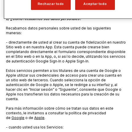
Rechazar todo
Aceptar todo
-
Si se suscribe a la Newsletter, para enviarle dicha Newsletter.
2/ ¿Cómo recabamos sus datos personales?
Recabamos datos personales sobre usted de las siguientes
maneras:
- directamente de usted
al crear su cuenta de fidelización en nuestro
Sitio web o en nuestra App. Esta cuenta puede crearse bien
completando directamente el formulario correspondiente disponible
en el Sitio web o en la App, o, si así lo decide, utilizando los servicios
de autenticación Google
Sign
‑
In o Apple
Sign
‑
In.
Estos servicios permiten a los titulares de una cuenta de Google o
Apple utilizar sus credenciales de acceso para crear una cuenta en
un sitio web de terceros. Cuando selecciona la opción de
autenticación de Google o Apple, se le redirige a su interfaz y, al
hacer clic en “Iniciar sesión” o “Siguiente”, consiente que Google o
Apple nos transfieran los datos necesarios para la creación de su
cuenta.
Para más información sobre cómo se tratan sus datos en este
contexto, le invitamos a consultar la política de privacidad
de
Google
o de
Apple
.
- cuando usted usa los Servicios: