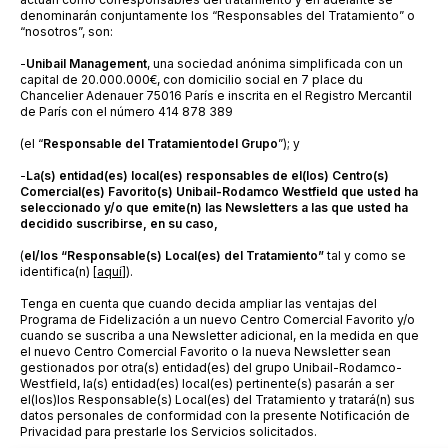
denominarán conjuntamente los “Responsables del Tratamiento” o
“nosotros”, son:
-
Unibail Management
, una sociedad anónima simplificada con un
capital de 20.000.000€, con domicilio social en 7 place du
Chancelier Adenauer 75016 París e inscrita en el Registro Mercantil
de París con el número 414 878 389
(el “
Responsable del Tratamiento
del Grupo
”); y
-
La(s) entidad(es) local(es) responsables de el(los) Centro(s)
Comercial(es) Favorito(s) Unibail-Rodamco Westfield que usted ha
seleccionado y/o que emite(n) las Newsletters a las que usted ha
decidido suscribirse, en su caso,
(
el/los “Responsable(s) Local(es) del Tratamiento”
tal y como se
identifica(n) [
aquí
]).
Tenga en cuenta que cuando decida ampliar las ventajas del
Programa de Fidelización a un nuevo Centro Comercial Favorito y/o
cuando se suscriba a una Newsletter adicional, en la medida en que
el nuevo Centro Comercial Favorito o la nueva Newsletter sean
gestionados por otra(s) entidad(es) del grupo Unibail-Rodamco-
Westfield, la(s) entidad(es) local(es) pertinente(s) pasarán a ser
el(los)los Responsable(s) Local(es) del Tratamiento y tratará(n) sus
datos personales de conformidad con la presente Notificación de
Privacidad para prestarle los Servicios solicitados.