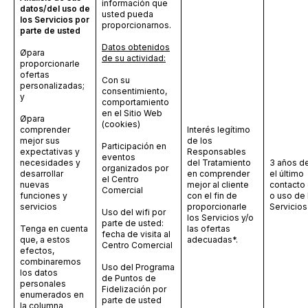
información que
datos/del uso de
usted pueda
los Servicios por
proporcionarnos.
parte de usted
Datos obtenidos
Ø
para
de su actividad:
proporcionarle
ofertas
Con su
personalizadas;
consentimiento,
y
comportamiento
en el Sitio Web
Ø
para
(cookies)
comprender
Interés legítimo
mejor sus
de los
Participación en
expectativas y
Responsables
eventos
necesidades y
del Tratamiento
3 años d
organizados por
desarrollar
en comprender
el último
el Centro
nuevas
mejor al cliente
contacto 
Comercial
funciones y
con el fin de
o uso de 
servicios
proporcionarle
Servicios
Uso del wifi por
los Servicios y/o
parte de usted:
Tenga en cuenta
las ofertas
fecha de visita al
que, a estos
adecuadas*.
Centro Comercial
efectos,
combinaremos
Uso del Programa
los datos
de Puntos de
personales
Fidelización por
enumerados en
parte de usted
la columna