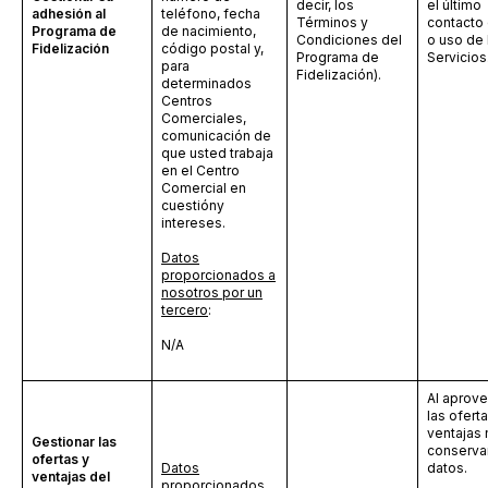
decir, los
el último
adhesión al
teléfono,
fecha
Términos y
contacto 
Programa de
de nacimiento,
Condiciones del
o uso de 
Fidelización
código postal y,
Programa de
Servicios
para
Fidelización).
determinados
Centros
Comerciales,
comunicación de
que usted trabaja
en el Centro
Comercial en
cuestióny
intereses.
Datos
proporcionados a
nosotros por un
tercero
:
N/A
Al aprov
las ofert
ventajas 
Gestionar las
conserva
ofertas y
Datos
datos.
ventajas del
proporcionados