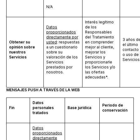
N/A
Interés legítimo
Datos
de los
proporcionados
Responsables
directamente por
del Tratamiento
3 años d
Obtener su
usted
: respuestas
en comprender
el último
opinión sobre
a un cuestionario
mejor al cliente,
contacto 
nuestros
sobre su
mejorar los
o uso de 
Servicios
valoración de los
Servicios y
Servicios
Servicios
proporcionarle
prestados por
los Servicios y/o
nosotros.
las ofertas
adecuadas*.
MENSAJES PUSH A TRAVÉS DE LA WEB
Datos
Periodo de
Fin
personales
Base jurídica
conservación
tratados
Datos
proporcionados
directamente