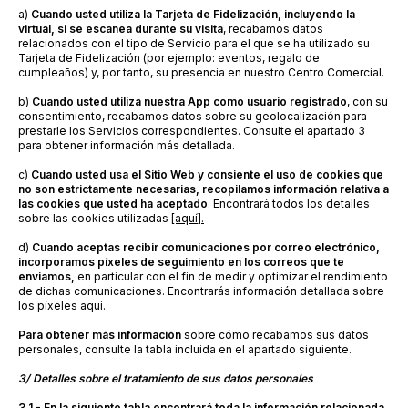
a)
Cuando usted utiliza la Tarjeta de Fidelización, incluyendo la
virtual, si se escanea durante su visita
, recabamos datos
relacionados con el tipo de Servicio para el que se ha utilizado su
Tarjeta de Fidelización (por ejemplo: eventos, regalo de
cumpleaños) y, por tanto, su presencia en nuestro Centro Comercial.
b)
Cuando usted utiliza nuestra App como usuario registrado
, con su
consentimiento, recabamos datos sobre su geolocalización para
prestarle los Servicios correspondientes. Consulte el apartado 3
para obtener información más detallada.
c)
Cuando usted usa el Sitio Web y consiente el uso de cookies que
no son estrictamente necesarias, recopilamos información relativa a
las cookies que usted ha aceptado
. Encontrará todos los detalles
sobre las cookies utilizadas
[aquí].
d)
Cuando aceptas recibir comunicaciones por correo electrónico,
incorporamos píxeles de seguimiento en los correos que te
enviamos,
en particular con el fin de medir y optimizar el rendimiento
de dichas comunicaciones. Encontrarás información detallada sobre
los píxeles
aqui
.
Para obtener más información
sobre cómo recabamos sus datos
personales, consulte la tabla incluida en el apartado siguiente.
3/ Detalles sobre el tratamiento de sus datos personales
3.1 - En la siguiente tabla encontrará toda la información relacionada