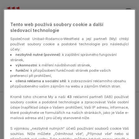
nav
Tento web používá soubory cookie a další
sledovací technologie
Společnost Unibail-Rodamco-Westfield a její partneři (My) chtějí
používat soubory cookie a podobné technologie pro následující
účely:
Byli jste odhlášeni a nebudete již od nás dostávat žádné zprávy.
nezbytně nutné (povinné)
: k zajištění správného fungování
stránek,
výkonnostní
: k měření návštěvnosti stránek,
funkční
: k přizpůsobení funkčnosti stránek podle vašich
preferencí při prohlížení,
cílená reklama a sociální sítě
: k zobrazování reklamního obsahu
breadCrumbHome
přizpůsobeného vašim zájmům na webu a zájmům třetích stran.
Kromě toho chceme My a naši
43
reklamní partneři (IAB) používat
soubory cookie a podobné technologie a zpracovávat Vaše osobní
údaje (například údaje o Vašem prohlížení, Vaši IP adresu, informace,
které poskytnete ve formulářích na našich stránkách, jako je Vaše e-
mailová adresa atd.) pro účely stanovené níže.
Právní informace
S výjimkou „nezbytně nutných“ účelů používání souborů cookie Váš
souhlas. Níže můžete „Odmítnout vše“, „Přijmout vše“ nebo si
O Westfield