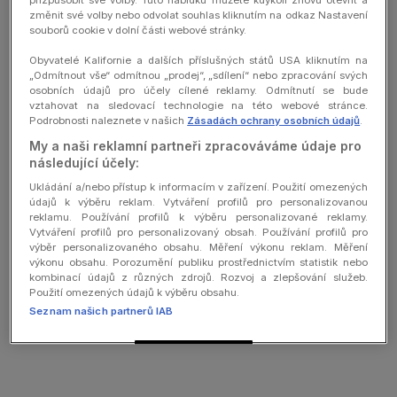
přizpůsobit své volby. Tuto nabídku můžete kdykoli znovu otevřít a
změnit své volby nebo odvolat souhlas kliknutím na odkaz Nastavení
souborů cookie v dolní části webové stránky.
Cookies settings
Obyvatelé Kalifornie a dalších příslušných států USA kliknutím na
Do not sell or share my personal information
„Odmítnout vše“ odmítnou „prodej“, „sdílení“ nebo zpracování svých
osobních údajů pro účely cílené reklamy. Odmítnutí se bude
vztahovat na sledovací technologie na této webové stránce.
Podrobnosti naleznete v našich
Zásadách ochrany osobních údajů
.
copyright
My a naši reklamní partneři zpracováváme údaje pro
následující účely:
Ukládání a/nebo přístup k informacím v zařízení. Použití omezených
údajů k výběru reklam. Vytváření profilů pro personalizovanou
reklamu. Používání profilů k výběru personalizované reklamy.
Vytváření profilů pro personalizovaný obsah. Používání profilů pro
výběr personalizovaného obsahu. Měření výkonu reklam. Měření
výkonu obsahu. Porozumění publiku prostřednictvím statistik nebo
kombinací údajů z různých zdrojů. Rozvoj a zlepšování služeb.
Použití omezených údajů k výběru obsahu.
Seznam našich partnerů IAB
Zobrazit účely